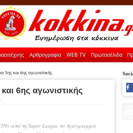
ασιτέχνης
Αρθρογραφία
WEB TV
Πρωτοσέλιδα
Πρ
α 5ης και 6ης αγωνιστικής
Soci
και 6ης αγωνιστικής
5
7/9) από τη Super League το πρόγραμμα