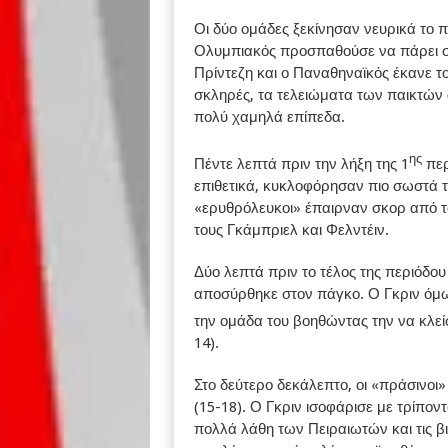
Οι δύο ομάδες ξεκίνησαν νευρικά το 
Ολυμπιακός προσπαθούσε να πάρει σ
Πρίντεζη και ο Παναθηναϊκός έκανε τ
σκληρές, τα τελειώματα των παικτών
πολύ χαμηλά επίπεδα.
ης
Πέντε λεπτά πριν την λήξη της 1
περ
επιθετικά, κυκλοφόρησαν πιο σωστά τ
«ερυθρόλευκοι» έπαιρναν σκορ από τ
τους Γκάμπριελ και Φελντέιν.
Δύο λεπτά πριν το τέλος της περιόδο
αποσύρθηκε στον πάγκο. Ο Γκριν όμω
την ομάδα του βοηθώντας την να κλείσ
14).
Στο δεύτερο δεκάλεπτο, οι «πράσινοι
(15-18). Ο Γκριν ισοφάρισε με τρίπον
πολλά λάθη των Πειραιωτών και τις βι