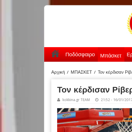
Ποδόσφαιρο
Ερ
Μπάσκετ
Αρχική
/
ΜΠΑΣΚΕΤ
/
Τον κέρδισαν Ρίβε
Τον κέρδισαν Ρίβερ
kokkina.gr TEAM
21:52 - 16/01/201