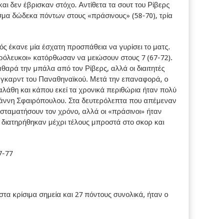
και δεν έβρισκαν στόχο. Αντίθετα τα σουτ του Ρίβερς
σμα δώδεκα πόντων στους «πράσινους» (58-70), τρία
ς έκανε μία έσχατη προσπάθεια να γυρίσει το ματς.
θρόλευκοι» κατόρθωσαν να μειώσουν στους 7 (67-72).
θαρά την μπάλα από τον Ρίβερς, αλλά οι διαιτητές
γκαρντ του Παναθηναϊκού. Μετά την επαναφορά, ο
λάθη και κάπου εκεί τα χρονικά περιθώρια ήταν πολύ
 Γιάννη Σφαιρόπουλου. Στα δευτερόλεπτα που απέμεναν
σταματήσουν τον χρόνο, αλλά οι «πράσινοι» ήταν
 διατηρήθηκαν μέχρι τέλους μπροστά στο σκορ και
7-77
στα κρίσιμα σημεία και 27 πόντους συνολικά, ήταν ο