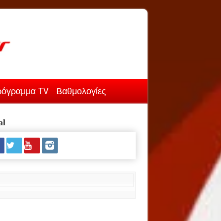
όγραμμα TV
Βαθμολογίες
al