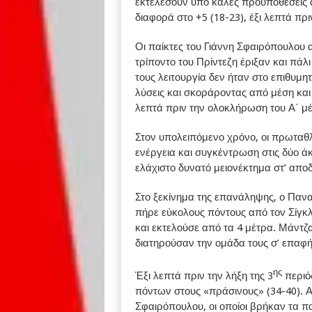
εκτελέσουν υπό καλές προϋποθέσεις α
διαφορά στο +5 (18-23), έξι λεπτά πρι
Οι παίκτες του Γιάννη Σφαιρόπουλου α
τρίποντο του Πρίντεζη έριξαν και πάλ
τους λειτουργία δεν ήταν στο επιθυμ
λύσεις και σκοράροντας από μέση και
λεπτά πριν την ολοκλήρωση του Α΄ μ
Στον υπολειπόμενο χρόνο, οι πρωταθ
ενέργεια και συγκέντρωση στις δύο άκ
ελάχιστο δυνατό μειονέκτημα στ’ αποδ
Στο ξεκίνημα της επανάληψης, ο Πανα
πήρε εύκολους πόντους από τον Σίγκλ
και εκτελούσε από τα 4 μέτρα. Μάντζα
διατηρούσαν την ομάδα τους σ’ επαφή
ης
Έξι λεπτά πριν την λήξη της 3
περιόδ
πόντων στους «πράσινους» (34-40). Αυ
Σφαιρόπουλου, οι οποίοι βρήκαν τα π