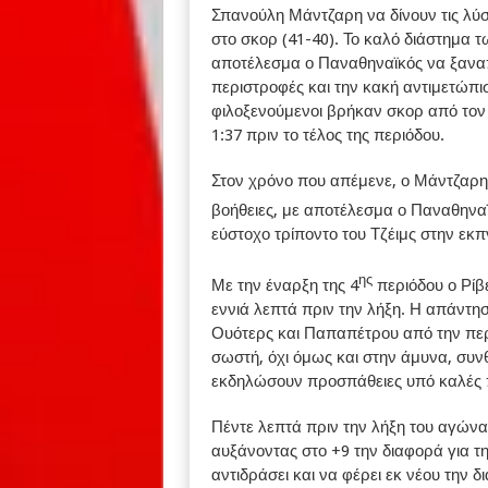
Σπανούλη Μάντζαρη να δίνουν τις λύσ
στο σκορ (41-40). Το καλό διάστημα 
αποτέλεσμα ο Παναθηναϊκός να ξαναπά
περιστροφές και την κακή αντιμετώπισ
φιλοξενούμενοι βρήκαν σκορ από τον 
1:37 πριν το τέλος της περιόδου.
Στον χρόνο που απέμενε, ο Μάντζαρης 
βοήθειες, με αποτέλεσμα ο Παναθηναϊκ
εύστοχο τρίποντο του Τζέιμς στην εκπ
ης
Με την έναρξη της 4
περιόδου ο Ρίβε
εννιά λεπτά πριν την λήξη. Η απάντη
Ουότερς και Παπαπέτρου από την περι
σωστή, όχι όμως και στην άμυνα, συ
εκδηλώσουν προσπάθειες υπό καλές π
Πέντε λεπτά πριν την λήξη του αγώνα
αυξάνοντας στο +9 την διαφορά για 
αντιδράσει και να φέρει εκ νέου την 