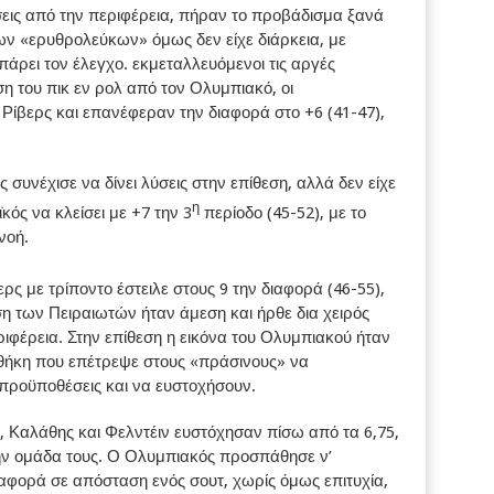
εις από την περιφέρεια, πήραν το προβάδισμα ξανά
των «ερυθρολεύκων» όμως δεν είχε διάρκεια, με
ρει τον έλεγχο. εκμεταλλευόμενοι τις αργές
η του πικ εν ρολ από τον Ολυμπιακό, οι
Ρίβερς και επανέφεραν την διαφορά στο +6 (41-47),
συνέχισε να δίνει λύσεις στην επίθεση, αλλά δεν είχε
η
ός να κλείσει με +7 την 3
περίοδο (45-52), με το
νοή.
ρς με τρίποντο έστειλε στους 9 την διαφορά (46-55),
ση των Πειραιωτών ήταν άμεση και ήρθε δια χειρός
φέρεια. Στην επίθεση η εικόνα του Ολυμπιακού ήταν
νθήκη που επέτρεψε στους «πράσινους» να
ροϋποθέσεις και να ευστοχήσουν.
, Καλάθης και Φελντέιν ευστόχησαν πίσω από τα 6,75,
την ομάδα τους. Ο Ολυμπιακός προσπάθησε ν’
διαφορά σε απόσταση ενός σουτ, χωρίς όμως επιτυχία,