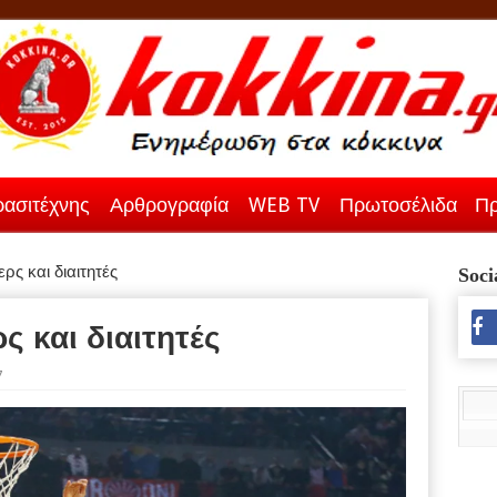
ασιτέχνης
Αρθρογραφία
WEB TV
Πρωτοσέλιδα
Πρ
ρς και διαιτητές
Soci
ς και διαιτητές
7