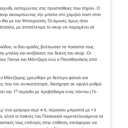
παιχνίδι, αστοχώντας στις προσπάθειες που πήραν. Ο
κορ ακουμπώντας την μπάλα στο χαμηλό ποστ στον
ο ίδιο με τον Μπουρούση. Οι άμυνες όμως ήταν
 άτσαλα, με αποτέλεσμα το σκορ να παραμένει σε
ιόδου, οι δύο ομάδες βελτίωσαν τα ποσοστά τους
ην μπάλα και ανέβασαν τον δείκτη του σκορ. Οι
ους Γιανγκ και Μάντζαρη ενώ ο Παναθηναϊκός από
υ ο Μάντζαρης χρεώθηκε με δεύτερο φάουλ και
ς που τον αντικατέστησε, διατήρησε σε υψηλό ρυθμό
η
ει την 1
περίοδο με προβάδισμα ενός πόντου (15-
» μ’ ένα γρήγορο σερί 4-0, πέρασαν μπροστά με +3
το, αλλά οι παίκτες του Πασκουάλ εκμεταλλευόμενοι τα
αστικές τους επιλογές στην επίθεση, κατάφεραν να