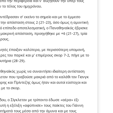
πό την περιφέρεια και ν’ αυξήσουν την υπέρ τους
ν το τέλος του ημιχρόνου.
ντέδρασαν σ’ εκείνο το σημείο και με το έμμεσο
ι την απόσταση στους 2 (21-23), όσο όμως η αμυντική
ητό επίπεδο αποτελεσματική, ο Παναθηναϊκός έβρισκε
 μακρινή απόσταση, προηγήθηκε με +6 (21-27), τρία
έρους.
λητές έπαιξαν καλύτερα, με περισσότερη υπομονή,
ρες του παρκέ και μ’ επιμέρους σκορ 7-2, πήγε με το
υτήρια (28-29).
θηναϊκός χωρίς να συναντήσει ιδιαίτερη αντίσταση
ετον που τραβούσε μακριά από το καλάθι τον Γιανγκ
ρης και Πρίντεζης όμως ήταν και αυτοί εύστοχοι και
 με το σκορ.
ου, ο Σίγκλετον με τρίποντο έδωσε «αέρα» έξι
τή η εξέλιξη «αφύπνισε» τους παίκτες του Γιάννη
ατήματά τους μέσα από την άμυνα και με τους