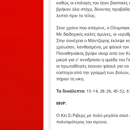
καθώς οι επιλογές του ήταν βιαστικές 
βρήκαν όλα στόχο, δίνοντας προβάδι
λεπτά πριν το τέλος.
Στον χρόνο που απέμενε, ο Ολυμπιακό
Με διαδοχικές καλές άμυνες, οι «ερυ
Στην συνέχεια ο Μάντζαρης έκλεψε κα
χρέωσαν, λανθασμένα, με φάουλ τον 
Παναθηναϊκός βρήκε σκορ από τον Κα
μικρά για ν’ αντιδράσει η ομάδα του
οι πρωταθλητές έκαναν φάουλ για να 
εύστοχοι από την γραμμή των βολών,
πήραν τη νίκη.
Τα δεκάλεπτα:
15-14, 28-29, 45-52, 6
MVP:
Ο Κέι Σι Ριβερς με πολύ μεγάλα σουτ 
πολυτιμότερος του αγώνα.