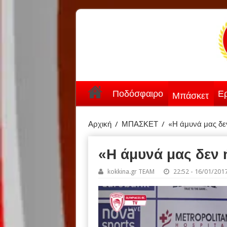
Ποδόσφαιρο
Ερ
Μπάσκετ
Αρχική
/
ΜΠΑΣΚΕΤ
/
«Η άμυνά μας δε
«Η άμυνά μας δεν 
kokkina.gr TEAM
22:52 - 16/01/201