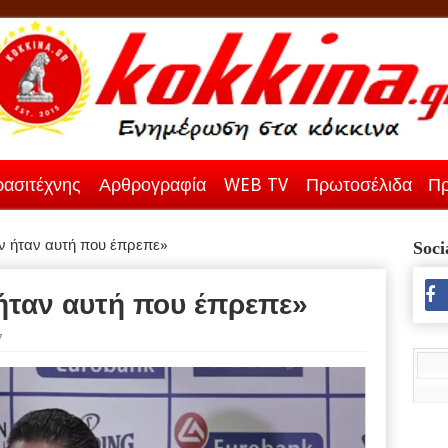
ασιτέχνης
Αρθρογραφία
WEB TV
Πρωτοσέλιδα
Πρ
ν ήταν αυτή που έπρεπε»
Soci
ήταν αυτή που έπρεπε»
7