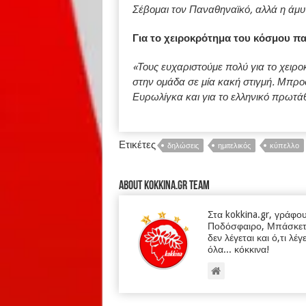
Σέβομαι τον Παναθηναϊκό, αλλά η άμυ
Για το χειροκρότημα του κόσμου πα
«Τους ευχαριστούμε πολύ για το χειρο
στην ομάδα σε μία κακή στιγμή. Μπροσ
Ευρωλίγκα και για το ελληνικό πρωτάθ
Ετικέτες
δηλώσεις
ημιτελικός
κύπελλο
About kokkina.gr TEAM
Στα kokkina.gr, γράφο
Ποδόσφαιρο, Μπάσκετ κα
δεν λέγεται και ό,τι λέγ
όλα... κόκκινα!