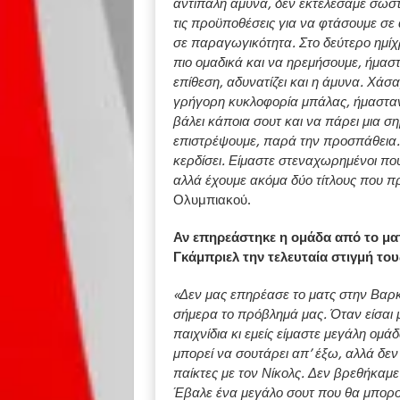
αντίπαλη άμυνα, δεν εκτελέσαμε σωστ
τις προϋποθέσεις για να φτάσουμε σε 
σε παραγωγικότητα. Στο δεύτερο ημίχ
πιο ομαδικά και να ηρεμήσουμε, ήμαστα
επίθεση, αδυνατίζει και η άμυνα. Χάσ
γρήγορη κυκλοφορία μπάλας, ήμασταν
βάλει κάποια σουτ και να πάρει μια σ
επιστρέψουμε, παρά την προσπάθεια.
κερδίσει. Είμαστε στεναχωρημένοι που
αλλά έχουμε ακόμα δύο τίτλους που πρ
Ολυμπιακού.
Αν επηρεάστηκε η ομάδα από το μα
Γκάμπριελ την τελευταία στιγμή το
«Δεν μας επηρέασε το ματς στην Βαρκ
σήμερα το πρόβλημά μας. Όταν είσαι 
παιχνίδια κι εμείς είμαστε μεγάλη ομά
μπορεί να σουτάρει απ’ έξω, αλλά δεν α
παίκτες με τον Νίκολς. Δεν βρεθήκαμ
Έβαλε ένα μεγάλο σουτ που θα μπορούσ