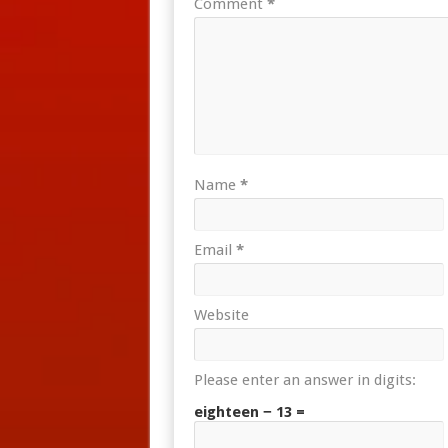
Comment
*
Name
*
Email
*
Website
Please enter an answer in digits:
eighteen − 13 =