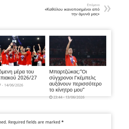
Επόμενο
«Καθόλου ικανοποιημένοι από
την άμυνά μας»
όμενη μέρα του
Μπαρτζώκας:”Οι
πιακού 2026/27
σύγχρονοι Γκέμπελς
αυξάνουν περισσότερο
7 - 14/06/2026
το κίνητρο μου”
23:44 - 13/06/2026
hed.
Required fields are marked
*