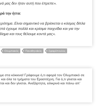
νά μας δεν ήταν αυτή που έπρεπε».
ρά την ήττα:
κρότημα. Είναι σημαντικό να βρίσκεται ο κόσμος δίπλα
τά έχουμε πολλά και κρίσιμα παιχνίδια και για την
λημα και τους θέλουμε κοντά μας».
Ολυμπιακός
Παναθηναϊκός
Σφαιρόπουλος
υμε στα κόκκινα! Γράφουμε ό,τι αφορά τον Ολυμπιακό σε
ι όλα τα τμήματα του Ερασιτέχνη. Για ό,τι γίνεται και
εται και δεν γίνεται. Ανεξάρτητα, ειλικρινά και πάνω απ'