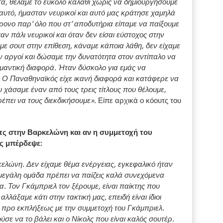
ά, θέλαμε το εύκολο καλάθι χωρίς να δημιουργήσουμε
αυτό, ήμασταν νευρικοί και αυτό μας κράτησε χαμηλά
ρονο παρ’ όλο που στ’ αποδυτήρια είπαμε να παίξουμε
ν πάλι νευρικοί και όταν δεν είσαι εύστοχος στην
αμε σουτ στην επίθεση, κάναμε κάποια λάθη, δεν είχαμε
 αργοί και δώσαμε την δυνατότητα στον αντίπαλο να
ημαντική διαφορά. Ήταν δύσκολο για εμάς να
 Ο Παναθηναϊκός είχε ικανή διαφορά και κατάφερε να
 χάσαμε έναν από τους τρεις τίτλους που θέλουμε,
έπει να τους διεκδικήσουμε».
Είπε αρχικά ο κόουτς του
τς στην Βαρκελώνη και αν η συμμετοχή του
υς μπέρδεψε:
ελώνη. Δεν είχαμε θέμα ενέργειας, εγκεφαλικό ήταν
μεγάλη ομάδα πρέπει να παίζεις καλά συνεχόμενα
δα. Τον Γκάμπριελ τον ξέρουμε, είναι παίκτης που
λλάξαμε κάτι στην τακτική μας, επειδή είναι ίδιοι
ε προ εκπλήξεως με την συμμετοχή του Γκάμπριελ.
ε να το βάλει και ο Νίκολς που είναι καλός σουτέρ.