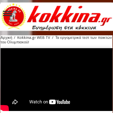
Αρχική
/
Kokkina.gr WEB TV
/
Τα εργομετρικά τεστ των παικτών
του Ολυμπιακού!