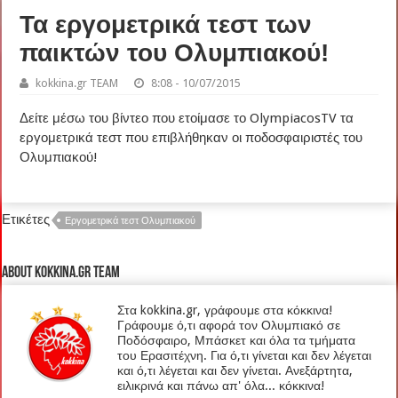
Τα εργομετρικά τεστ των
παικτών του Ολυμπιακού!
kokkina.gr TEAM
8:08 - 10/07/2015
Δείτε μέσω του βίντεο που ετοίμασε το OlympiacosTV τα
εργομετρικά τεστ που επιβλήθηκαν οι ποδοσφαιριστές του
Ολυμπιακού!
Ετικέτες
Εργομετρικά τεστ Ολυμπιακού
About kokkina.gr TEAM
Στα kokkina.gr, γράφουμε στα κόκκινα!
Γράφουμε ό,τι αφορά τον Ολυμπιακό σε
Ποδόσφαιρο, Μπάσκετ και όλα τα τμήματα
του Ερασιτέχνη. Για ό,τι γίνεται και δεν λέγεται
και ό,τι λέγεται και δεν γίνεται. Ανεξάρτητα,
ειλικρινά και πάνω απ' όλα... κόκκινα!