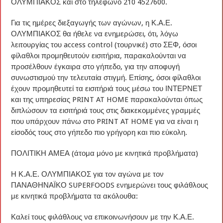
ΟΛΥΜΠΙΑΚΟΣ και στο τηλέφωνο 210 4527600.
Για τις ημέρες διεξαγωγής των αγώνων, η Κ.Α.Ε.
ΟΛΥΜΠΙΑΚΟΣ θα ήθελε να ενημερώσει, ότι, λόγω
λειτουργίας του access control (τουρνικέ) στο ΣΕΦ, όσοι
φίλαθλοι προμηθευτούν εισιτήρια, παρακαλούνται να
προσέλθουν έγκαιρα στο γήπεδο, για την αποφυγή
συνωστισμού την τελευταία στιγμή. Επίσης, όσοι φίλαθλοι
έχουν προμηθευτεί τα εισιτήριά τους μέσω του ΙΝΤΕΡΝΕΤ
και της υπηρεσίας PRINT AT HOME παρακαλούνται όπως
διπλώσουν τα εισιτήριά τους στις διακεκομμένες γραμμές
που υπάρχουν πάνω στο PRINT AT HOME για να είναι η
είσοδός τους στο γήπεδο πιο γρήγορη και πιο εύκολη.
ΠΟΛΙΤΙΚΗ ΑΜΕΑ (άτομα μόνο με κινητικά προβλήματα)
Η Κ.Α.Ε. ΟΛΥΜΠΙΑΚΟΣ για τον αγώνα με τον
ΠΑΝΑΘΗΝΑΪΚΟ SUPERFOODS ενημερώνει τους φιλάθλους
με κινητικά προβλήματα τα ακόλουθα:
Καλεί τους φιλάθλους να επικοινωνήσουν με την Κ.Α.Ε.