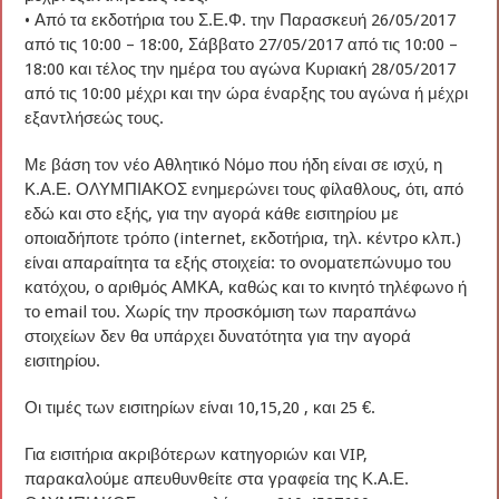
• Από τα εκδοτήρια του Σ.Ε.Φ. την Παρασκευή 26/05/2017
από τις 10:00 – 18:00, Σάββατο 27/05/2017 από τις 10:00 –
18:00 και τέλος την ημέρα του αγώνα Κυριακή 28/05/2017
από τις 10:00 μέχρι και την ώρα έναρξης του αγώνα ή μέχρι
εξαντλήσεώς τους.
Με βάση τον νέο Αθλητικό Νόμο που ήδη είναι σε ισχύ, η
Κ.Α.Ε. ΟΛΥΜΠΙΑΚΟΣ ενημερώνει τους φίλαθλους, ότι, από
εδώ και στο εξής, για την αγορά κάθε εισιτηρίου με
οποιαδήποτε τρόπο (internet, εκδοτήρια, τηλ. κέντρο κλπ.)
είναι απαραίτητα τα εξής στοιχεία: το ονοματεπώνυμο του
κατόχου, ο αριθμός ΑΜΚΑ, καθώς και το κινητό τηλέφωνο ή
το email του. Χωρίς την προσκόμιση των παραπάνω
στοιχείων δεν θα υπάρχει δυνατότητα για την αγορά
εισιτηρίου.
Οι τιμές των εισιτηρίων είναι 10,15,20 , και 25 €.
Για εισιτήρια ακριβότερων κατηγοριών και VIP,
παρακαλούμε απευθυνθείτε στα γραφεία της Κ.Α.Ε.