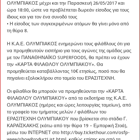
ΟΛΥΜΠΙΑΚΟΣ μέχρι και την Παρασκευή 26/05/2017 και
ώρα 18:00, ώστε να προβλέπεται δωρεάν είσοδος για τους
ίδιους και για τον ένα συνοδό τους
• Η είσοδος των συγκεκριμένων ατόμων θα γίνει μόνο από
τη θύρα 8.
Η Κ.Α.Ε. ΟΛΥΜΠΙΑΚΟΣ ενημερώνει τους φιλάθλους ότι για
να προμηθευτούν εισιτήριο για τους αγώνες της ομάδας μας
με τον ΠΑΝΑΘΗΝΑΪΚΟ SUPERFOODS, θα πρέπει να έχουν
την «ΚΑΡΤΑ ΦΙΛΑΘΛΟΥ ΟΛΥΜΠΙΑΚΟΥ». Θα
προμηθεύεται καταβάλλοντας 10€ ετησίως, ποσό που θα
πηγαίνει εξολοκλήρου στο ταμείο του ΕΡΑΣΙΤΕΧΝΗ.
Οι φίλαθλοι θα μπορούν να προμηθεύονται την «ΚΑΡΤΑ
ΦΙΛΑΘΛΟΥ ΟΛΥΜΠΙΑΚΟΥ» από τα εκδοτήρια της Κ.Α.Ε.
ΟΛΥΜΠΙΑΚΟΣ (ημέρες και ώρες λειτουργίας ταμείων), από
το γραφείο του τμήματος μελών / φιλάθλων του
ΕΡΑΣΙΤΕΧΝΗ ΟΛΥΜΠΙΑΚΟΥ που βρίσκεται στο στάδιο Γ.
ΚΑΡΑΪΣΚΑΚΗΣ (κάτω από την θύρα 19 – Εμπορική Στοά),
μέσω του ΙΝΤΕΡΝΕΤ στο http://buy.tickethour.com/osfp-
www/showProductList.html, καθώς επίσης και από τα