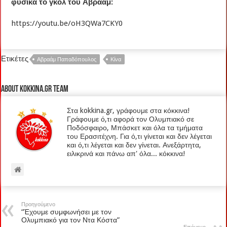
φυσικά το γκολ του Αβραάμ:
https://youtu.be/oH3QWa7CKY0
Ετικέτες
Αβραάμ Παπαδόπουλος
Κίνα
About kokkina.gr TEAM
Στα kokkina.gr, γράφουμε στα κόκκινα!
Γράφουμε ό,τι αφορά τον Ολυμπιακό σε
Ποδόσφαιρο, Μπάσκετ και όλα τα τμήματα
του Ερασιτέχνη. Για ό,τι γίνεται και δεν λέγεται
και ό,τι λέγεται και δεν γίνεται. Ανεξάρτητα,
ειλικρινά και πάνω απ' όλα... κόκκινα!
Προηγούμενο
“Έχουμε συμφωνήσει με τον
Ολυμπιακό για τον Ντα Κόστα”