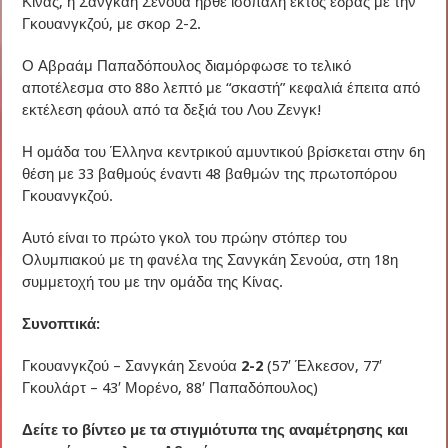
Κίνας, η Σανγκάη Σενούα ήρθε ισόπαλη εκτός έδρας με την
Γκουανγκζού, με σκορ 2-2.
Ο Αβραάμ Παπαδόπουλος διαμόρφωσε το τελικό
αποτέλεσμα στο 88ο λεπτό με “σκαστή” κεφαλιά έπειτα από
εκτέλεση φάουλ από τα δεξιά του Λου Ζενγκ!
Η ομάδα του Έλληνα κεντρικού αμυντικού βρίσκεται στην 6η
θέση με 33 βαθμούς έναντι 48 βαθμών της πρωτοπόρου
Γκουανγκζού.
Αυτό είναι το πρώτο γκολ του πρώην στόπερ του
Ολυμπιακού με τη φανέλα της Σανγκάη Σενούα, στη 18η
συμμετοχή του με την ομάδα της Κίνας.
Συνοπτικά:
Γκουανγκζού – Σανγκάη Σενούα
2-2
(57′ Έλκεσον, 77′
Γκουλάρτ – 43′ Μορένο, 88′ Παπαδόπουλος)
Δείτε το βίντεο με τα στιγμιότυπα της αναμέτρησης και