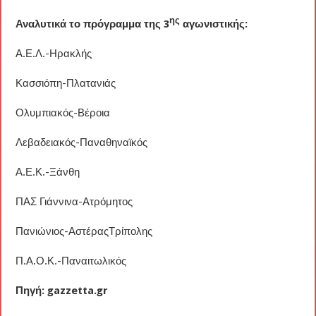
ης
Αναλυτικά το πρόγραμμα της 3
αγωνιστικής:
Α.Ε.Λ.-Ηρακλής
Κασσιόπη-Πλατανιάς
Ολυμπιακός-Βέροια
Λεβαδειακός-Παναθηναϊκός
Α.Ε.Κ.-Ξάνθη
ΠΑΣ Γιάννινα-Ατρόμητος
Πανιώνιος-ΑστέραςΤρίπολης
Π.Α.Ο.Κ.-Παναιτωλικός
Πηγή: gazzetta.gr