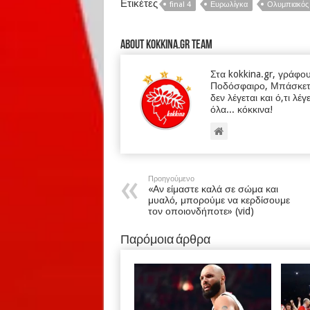
Ετικέτες
final 4
Ευρωλίγκα
Ολυμπιακός
About kokkina.gr TEAM
Στα kokkina.gr, γράφο
Ποδόσφαιρο, Μπάσκετ κα
δεν λέγεται και ό,τι λέγ
όλα... κόκκινα!
Προηγούμενο
«Αν είμαστε καλά σε σώμα και
μυαλό, μπορούμε να κερδίσουμε
τον οποιονδήποτε» (vid)
Παρόμοια άρθρα