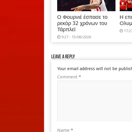
Ο Φουρνιέ έσπασε το
Η επ
ρεκόρ 32 χρόνων του
Ολυμ
Τάρπλεϊ
17:2
9:27 - 15/06/2026
Leave a Reply
Your email address will not be publis
Comment
*
Name
*