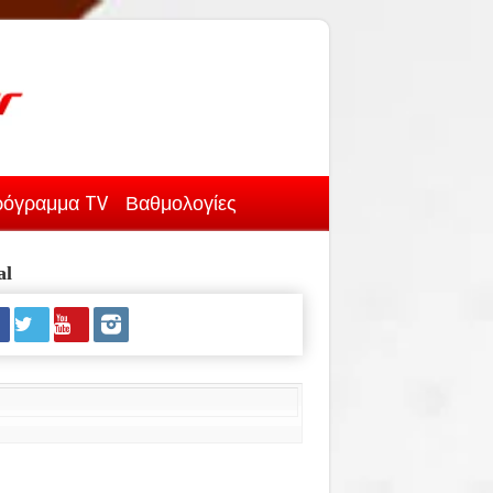
όγραμμα TV
Βαθμολογίες
al