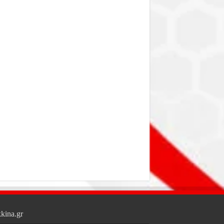
kina.gr