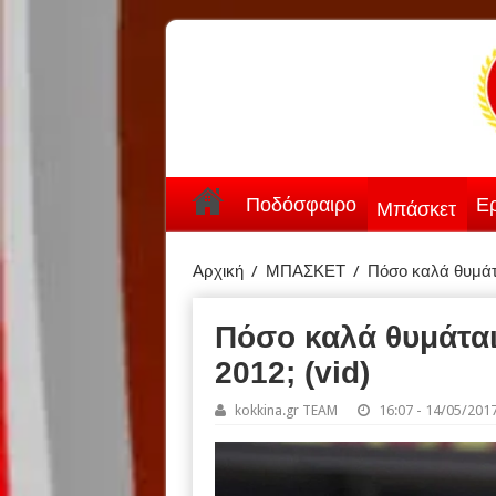
Ποδόσφαιρο
Ερ
Μπάσκετ
Αρχική
/
ΜΠΑΣΚΕΤ
/
Πόσο καλά θυμάται
Πόσο καλά θυμάται 
2012; (vid)
kokkina.gr TEAM
16:07 - 14/05/201