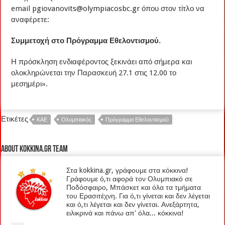
email
pgiovanovits@olympiacosbc.gr
όπου στον τίτλο να
αναφέρετε:
Συμμετοχή στο Πρόγραμμα Εθελοντισμού.
Η πρόσκληση ενδιαφέροντος ξεκινάει από σήμερα και
ολοκληρώνεται την Παρασκευή 27.1 στις 12.00 το
μεσημέρι».
Ετικέτες
ΚΑΕ
Ολυμπιακός
Πρόγραμμα Εθελοντισμού
About kokkina.gr TEAM
Στα kokkina.gr, γράφουμε στα κόκκινα!
Γράφουμε ό,τι αφορά τον Ολυμπιακό σε
Ποδόσφαιρο, Μπάσκετ και όλα τα τμήματα
του Ερασιτέχνη. Για ό,τι γίνεται και δεν λέγεται
και ό,τι λέγεται και δεν γίνεται. Ανεξάρτητα,
ειλικρινά και πάνω απ' όλα... κόκκινα!