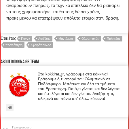
αναρρώσουν πλήρως, το τεχνικό επιτελείο δεν θα ρισκάρει
να τους χρησιμοποιήσει και θα τους δώσει χρόνο,
προκειμένου να επιστρέψουν απόλυτα έτοιμοι στην δράση.
Ετικέτες
Γιανγκ
Λοτζέσκι
Μάντζαρης
Ολυμπιακός
Πρίντεζης
προπόνηση
Σφαιρόπουλος
About kokkina.gr TEAM
Στα kokkina.gr, γράφουμε στα κόκκινα!
Γράφουμε ό,τι αφορά τον Ολυμπιακό σε
Ποδόσφαιρο, Μπάσκετ και όλα τα τμήματα
του Ερασιτέχνη. Για ό,τι γίνεται και δεν λέγεται
και ό,τι λέγεται και δεν γίνεται. Ανεξάρτητα,
ειλικρινά και πάνω απ' όλα... κόκκινα!
Προηγούμενο