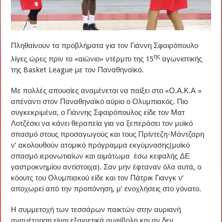
Πληθαίνουν τα προβλήματα για τον Γιάννη Σφαιρόπουλο
ης
λίγες ώρες πριν το «αιώνιο» ντέρμπι της 15
αγωνιστικής
της Basket League με τον Παναθηναϊκό.
Με πολλές απουσίες αναμένεται να παίξει στο «Ο.Α.Κ.Α »
απέναντι στον Παναθηναϊκό αύριο ο Ολυμπιακός. Πιο
συγκεκριμένα, ο Γιάννης Σφαιρόπουλος είδε τον Ματ
Λοτζέσκι να κάνει θεραπεία για να ξεπεράσει τον μυϊκό
σπασμό στους προσαγωγούς και τους Πρίντεζη-Μάντζαρη
ν’ ακολουθούν ατομικό πρόγραμμα εκγύμνασης(μυϊκό
σπασμό ιερονωτιαίων και αιμάτωμα έσω κεφαλής ΔΕ
γαστροκνημίου αντίστοιχα). Σαν μην έφταναν όλα αυτά, ο
κόουτς του Ολυμπιακού είδε και τον Πάτρικ Γιανγκ ν’
αποχωρεί από την προπόνηση, μ’ ενοχλήσεις στο γόνατο.
Η συμμετοχή των τεσσάρων παικτών στην αυριανή
αναμέτρηση είναι εξαιρετικά αμφίβολη και αν δεν