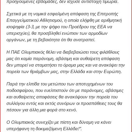
προηγούμενες εβδομάδες, δεν ίσχυσε αντίστοιχη τιμωρία.
Σχετικά με τη νομικά εσφαλμένη απόφαση της Επιτροπής
Επαγγελματικού Αθλητισμού, η οποία ελήφθη με αριθμητική
ισοψηφία (3-3, με την ψήφο του Προέδρου της ΕΕΑ να
υπερισχύει), θα προσβληθεί ενώπιον των αρμοδίων
οργάνων, με τη βεβαιότητα ότι θα ανατραπεί.
Η ΠΑΕ Ολυμπιακός θέλει να διαβεβαιώσει τους φιλάθλους
μας ότι καμία παράνομη, αβάσιμη και αυθαίρετη απόφαση
δεν μπορεί να σταματήσει το όραμα μας και να ανακόψει την
πορεία των θριάμβων μας, στην Ελλάδα και στην Ευρώπη.
Παρά την ελπίδα του μετώπου των αποτυχημένων του
ποδοσφαίρου, που ευελπιστούν ότι με παράνομες, αβάσιμες
και αυθαίρετες αποφάσεις θα ανακόψουν την πορεία του
συλλόγου εντός και εκτός συνόρων οι προσπάθειες τους θα
πέσουν για άλλη μια φορά στο κενό.
Ο Ολυμπιακός συνεχίζει με πίστη και δύναμη να κάνει
υπερήφανη τη δοκιμαζόμενη Ελλάδα!”.