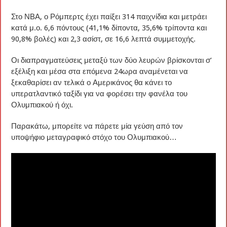
Στο ΝΒΑ, ο Ρόμπερτς έχει παίξει 314 παιχνίδια και μετράει
κατά μ.ο. 6,6 πόντους (41,1% δίποντα, 35,6% τρίποντα και
90,8% βολές) και 2,3 ασίστ, σε 16,6 λεπτά συμμετοχής.
Οι διαπραγματεύσεις μεταξύ των δύο λευρών βρίσκονται σ’
εξέλιξη και μέσα στα επόμενα 24ωρα αναμένεται να
ξεκαθαρίσει αν τελικά ο Αμερικάνος θα κάνει το
υπερατλαντικό ταξίδι για να φορέσει την φανέλα του
Ολυμπιακού ή όχι.
Παρακάτω, μπορείτε να πάρετε μία γεύση από τον
υποψήφιο μεταγραφικό στόχο του Ολυμπιακού…