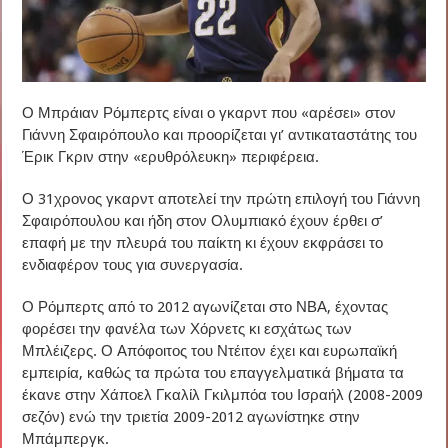
Ο Μπράιαν Ρόμπερτς είναι ο γκαρντ που «αρέσει» στον
Γιάννη Σφαιρόπουλο και προορίζεται γι’ αντικαταστάτης του
Έρικ Γκριν στην «ερυθρόλευκη» περιφέρεια.
Ο 31χρονος γκαρντ αποτελεί την πρώτη επιλογή του Γιάννη
Σφαιρόπουλου και ήδη στον Ολυμπιακό έχουν έρθει σ’
επαφή με την πλευρά του παίκτη κι έχουν εκφράσει το
ενδιαφέρον τους για συνεργασία.
Ο Ρόμπερτς από το 2012 αγωνίζεται στο ΝΒΑ, έχοντας
φορέσει την φανέλα των Χόρνετς κι εσχάτως των
Μπλέιζερς. Ο Απόφοιτος του Ντέιτον έχει και ευρωπαϊκή
εμπειρία, καθώς τα πρώτα του επαγγελματικά βήματα τα
έκανε στην Χάποελ Γκαλίλ Γκιλμπόα του Ισραήλ (2008-2009
σεζόν) ενώ την τριετία 2009-2012 αγωνίστηκε στην
Μπάμπεργκ.