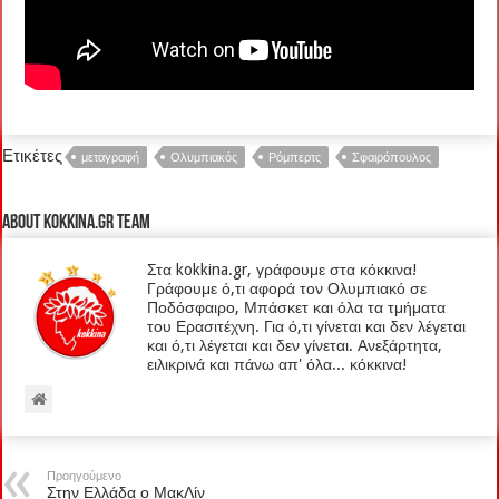
Ετικέτες
μεταγραφή
Ολυμπιακός
Ρόμπερτς
Σφαιρόπουλος
About kokkina.gr TEAM
Στα kokkina.gr, γράφουμε στα κόκκινα!
Γράφουμε ό,τι αφορά τον Ολυμπιακό σε
Ποδόσφαιρο, Μπάσκετ και όλα τα τμήματα
του Ερασιτέχνη. Για ό,τι γίνεται και δεν λέγεται
και ό,τι λέγεται και δεν γίνεται. Ανεξάρτητα,
ειλικρινά και πάνω απ' όλα... κόκκινα!
Προηγούμενο
Στην Ελλάδα ο ΜακΛίν