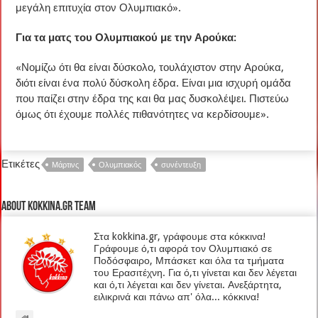
μεγάλη επιτυχία στον Ολυμπιακό».
Για τα ματς του Ολυμπιακού με την Αρούκα:
«Νομίζω ότι θα είναι δύσκολο, τουλάχιστον στην Αρούκα,
διότι είναι ένα πολύ δύσκολη έδρα. Είναι μια ισχυρή ομάδα
που παίζει στην έδρα της και θα μας δυσκολέψει. Πιστεύω
όμως ότι έχουμε πολλές πιθανότητες να κερδίσουμε».
Ετικέτες
Μάρτινς
Ολυμπιακός
συνέντευξη
About kokkina.gr TEAM
Στα kokkina.gr, γράφουμε στα κόκκινα!
Γράφουμε ό,τι αφορά τον Ολυμπιακό σε
Ποδόσφαιρο, Μπάσκετ και όλα τα τμήματα
του Ερασιτέχνη. Για ό,τι γίνεται και δεν λέγεται
και ό,τι λέγεται και δεν γίνεται. Ανεξάρτητα,
ειλικρινά και πάνω απ' όλα... κόκκινα!