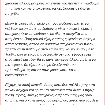
χάσουμε άλλους βαθμούς και επομένως πρέπει να νιώθουμε
την πίεση και την υποχρέωση να κερδίσουμε σε όλα τα
παιχνίδια.
Μερικές φορές είναι καλό για τους ποδοσφαιριστές να
νιώθουν πίεση ώστε να έρθουν οι νίκες και εμείς είμαστε
υποχρεωμένοι να νικήσουμε σε όλα τα παιχνίδια που
απομένουν. Πραγματικά είχαμε κακές εμφανίσεις, άσχημα
αποτελέσματα, ατυχία σε ορισμένα παιχνίδια αλλά πλέον
πρέπει να πιστέψουμε στον εαυτό μας και να δώσουμε το
100% μέχρι το τέλος της σεζόν. Αν δεν πιστέψουμε εμείς
στον εαυτό μας, δεν θα το κάνει κανένας άλλος, πρέπει να
πιστέψουμε ότι είμαστε ακόμα διεκδικητές του
πρωταθλήματος και να παλέψουμε ώστε να το
κατακτήσουμε.
Είχαμε μια κακή περίοδο όπως πιστεύω, πολλά πράγματα
πήγαν άσχημα και ήρθαν τα αποτελέσματα αυτά. Υπήρξε
πίεση, άγχος, συνεχή παιχνίδια, ο προπονητής μας ήταν
απών. Είναι ο καπετάνιος του καραβιού, αυτός που μας λέει