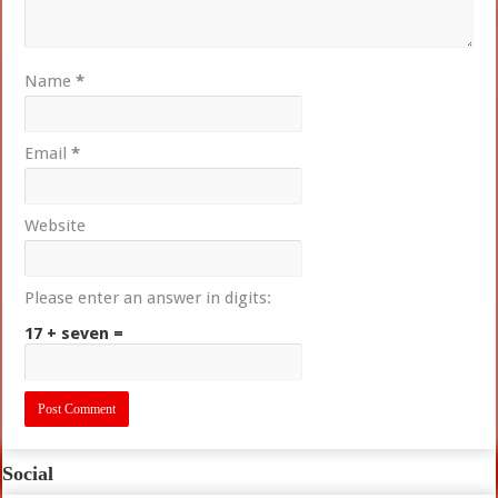
Name
*
Email
*
Website
Please enter an answer in digits:
17 + seven =
Social