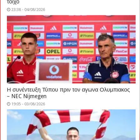
τοίχο
23:38 - 04/08/2026
Η συνέντευξη Τύπου πριν τον αγωνα Ολυμπιακος
– NEC Nijmegen
19:05 - 03/08/2026