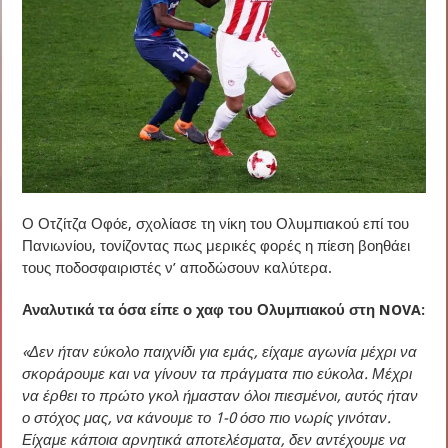
Ο Οτζίτζα Οφόε, σχολίασε τη νίκη του Ολυμπιακού επί του
Πανιωνίου, τονίζοντας πως μερικές φορές η πίεση βοηθάει
τους ποδοσφαιριστές ν’ αποδώσουν καλύτερα.
Αναλυτικά τα όσα είπε ο χαφ του Ολυμπιακού στη NOVA:
«Δεν ήταν εύκολο παιχνίδι για εμάς, είχαμε αγωνία μέχρι να
σκοράρουμε και να γίνουν τα πράγματα πιο εύκολα. Μέχρι
να έρθει το πρώτο γκολ ήμασταν όλοι πιεσμένοι, αυτός ήταν
ο στόχος μας, να κάνουμε το 1-0 όσο πιο νωρίς γινόταν.
Είχαμε κάποια αρνητικά αποτελέσματα, δεν αντέχουμε να