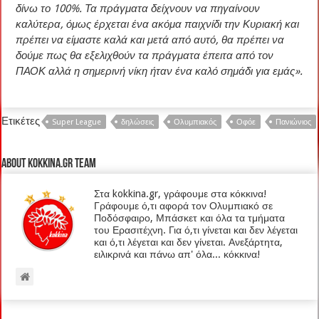
δίνω το 100%. Τα πράγματα δείχνουν να πηγαίνουν
καλύτερα, όμως έρχεται ένα ακόμα παιχνίδι την Κυριακή και
πρέπει να είμαστε καλά και μετά από αυτό, θα πρέπει να
δούμε πως θα εξελιχθούν τα πράγματα έπειτα από τον
ΠΑΟΚ αλλά η σημερινή νίκη ήταν ένα καλό σημάδι για εμάς».
Ετικέτες
Super League
δηλώσεις
Ολυμπιακός
Οφόε
Πανιώνιος
About kokkina.gr TEAM
Στα kokkina.gr, γράφουμε στα κόκκινα!
Γράφουμε ό,τι αφορά τον Ολυμπιακό σε
Ποδόσφαιρο, Μπάσκετ και όλα τα τμήματα
του Ερασιτέχνη. Για ό,τι γίνεται και δεν λέγεται
και ό,τι λέγεται και δεν γίνεται. Ανεξάρτητα,
ειλικρινά και πάνω απ' όλα... κόκκινα!