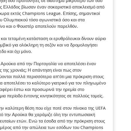
 ήδη δύο προπονητές σε διάστημα μικρότερο των δυο
ς Ελλάδος βίωσαν έναν σοκαριστικό αποκλεισμό από
ωρα εκτός Champions League. Επίσης, σημαντικοί
υ Ολυμπιακού τόσο αγωνιστικά όσο και στα
ίνο και ο Φουστέρ αποτελούν παρελθόν.
 και τεταμένη κατάσταση οι ερυθρόλευκοι δίνουν αύριο
ομβικό για ολόκληρη τη σεζόν και να δρομολογήσει
δο και όχι μόνο.
 Αρούκα από την Πορτογαλία να αποτελέσει έναν
τς της χρονιάς; Η απάντηση είναι πως στον
ονται πολλά περισσότερα απ’ότι μια πρόκριση στους
 θα αποτελέσει το καλύτερο γιατρικό για τον πληγωμένο
αφέρει έστω και προσωρινά την ηρεμία στο
ια περίοδο έντονης κινητικότητας σε πολλούς τομείς.
ην καλύτερη θέση που είχε ποτέ στον πίνακα της UEFA
πό την Αρούκα θα χαράμιζε όλη την εντυπωσιακή
λευταίων ετών. Ενώ τα έσοδα από την πρόκριση στους
α μέρος από την απώλεια των εσόδων του Champions