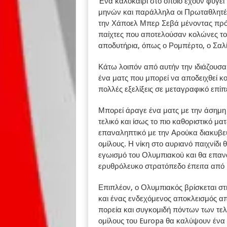
Ένα καλοκαίρι στο οποίο έχουν φύγει
μηνών και παράλληλα οι Πρωταθλητέ
την Χάποελ Μπερ Σεβά μένοντας πρό
παίχτες που αποτελούσαν κολώνες το
αποδυτήρια, όπως ο Ρομπέρτο, ο Σαλ
Κάτω λοιπόν από αυτήν την ιδιάζουσα
ένα ματς που μπορεί να αποδειχθεί κ
πολλές εξελίξεις σε μεταγραφικό επίπε
Μπορεί άραγε ένα ματς με την άσημη
τελικό και ίσως το πιο καθοριστικό μα
επαναληπτικό με την Αρούκα διακυβεύ
ομίλους. Η νίκη στο αυριανό παιχνίδι
εγωισμό του Ολυμπιακού και θα επαν
ερυθρόλευκο στρατόπεδο έπειτα από μ
Επιπλέον, ο Ολυμπιακός βρίσκεται στ
και ένας ενδεχόμενος αποκλεισμός α
πορεία και συγκομιδή πόντων των τε
ομίλους του Europa θα καλύψουν έν