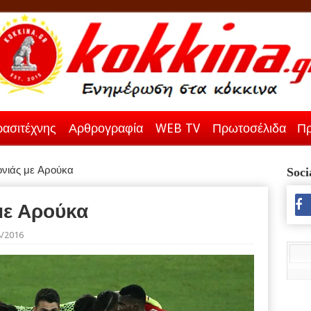
ασιτέχνης
Αρθρογραφία
WEB TV
Πρωτοσέλιδα
Πρ
ονιάς με Αρούκα
Soci
με Αρούκα
8/2016