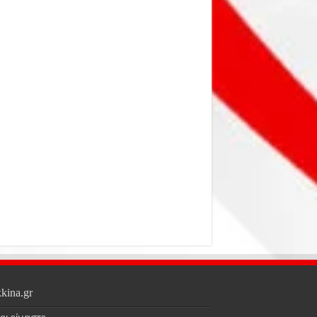
kina.gr