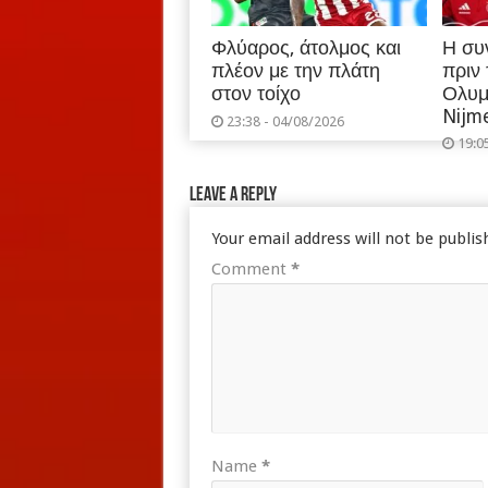
Φλύαρος, άτολμος και
Η συ
πλέον με την πλάτη
πριν
στον τοίχο
Ολυμ
Nijm
23:38 - 04/08/2026
19:0
Leave a Reply
Your email address will not be publis
Comment
*
Name
*