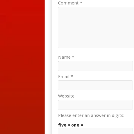
Comment
*
Name
*
Email
*
Website
Please enter an answer in digits:
five × one =