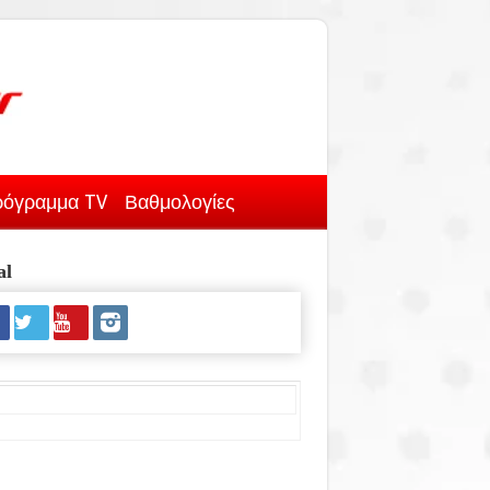
όγραμμα TV
Βαθμολογίες
al