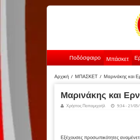
Ποδόσφαιρο
Ερ
Μπάσκετ
Αρχική
/
ΜΠΑΣΚΕΤ
/
Μαρινάκης και Ερ
Μαρινάκης και Ερν
Χρήστος Παπαμιχαήλ
9:34 - 21/05
Εξέχουσες προσωπικότητες αναμένεται