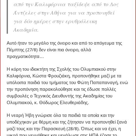
από την Καλιφόρνια ταξίδεψε από το Λος
Άντζελες στην Αθήνα για να προπονηθεί
για δύο ημέρες στην ερυθρόλευκη
Ακαδημία.
Αυτό ήταν το μεγάλο της όνειρο και από το απόγευμα της
Πέμπτης (27/8) δεν είναι πια όνειρο, αλλά
πραγματικότητα…
Η κόρη του ιδιοκτήτη της Σχολής του Ολυμπιακού στην
Καλιφόρνια, Κώστα Φρουζιάκη, προπονήθηκε μαζί με τα
υπόλοιπα παιδιά του τμήματος του Φώτη Παπαπαναγή, ενώ
την προπόνηση παρακολούθησε και τις έδωσε πολλές
συμβουλές ο Τεχνικός Διευθυντής της Ακαδημίας του
Ολυμπιακού, κ. Θόδωρος Ελευθεριάδης.
Η νεαρή Ήβη γνώρισε όλα τα παιδιά τα οποία και την
υποδέχηκαν με θέρμη και της ζήτησαν να προπονηθεί ξανά
μαζί τους και την Παρασκευή (28/8). Όπως και να έχει, η
μικρή που γεννήθηκε και μεγάλωσε στις ΗΠΑ έζησε το