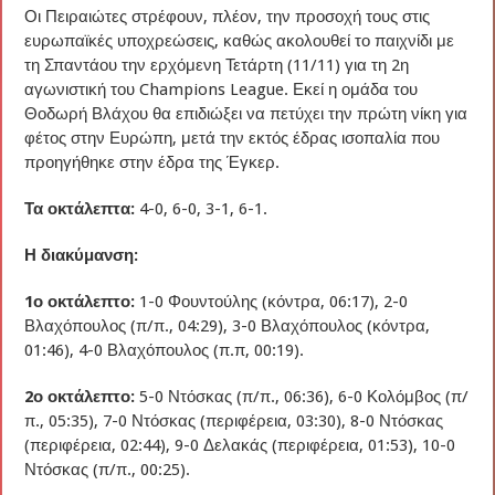
Οι Πειραιώτες στρέφουν, πλέον, την προσοχή τους στις
ευρωπαϊκές υποχρεώσεις, καθώς ακολουθεί το παιχνίδι με
τη Σπαντάου την ερχόμενη Τετάρτη (11/11) για τη 2η
αγωνιστική του Champions League. Εκεί η ομάδα του
Θοδωρή Βλάχου θα επιδιώξει να πετύχει την πρώτη νίκη για
φέτος στην Ευρώπη, μετά την εκτός έδρας ισοπαλία που
προηγήθηκε στην έδρα της Έγκερ.
Τα οκτάλεπτα:
4-0, 6-0, 3-1, 6-1.
Η διακύμανση:
1ο οκτάλεπτο:
1-0 Φουντούλης (κόντρα, 06:17), 2-0
Βλαχόπουλος (π/π., 04:29), 3-0 Βλαχόπουλος (κόντρα,
01:46), 4-0 Βλαχόπουλος (π.π, 00:19).
2ο οκτάλεπτο:
5-0 Ντόσκας (π/π., 06:36), 6-0 Κολόμβος (π/
π., 05:35), 7-0 Ντόσκας (περιφέρεια, 03:30), 8-0 Ντόσκας
(περιφέρεια, 02:44), 9-0 Δελακάς (περιφέρεια, 01:53), 10-0
Ντόσκας (π/π., 00:25).