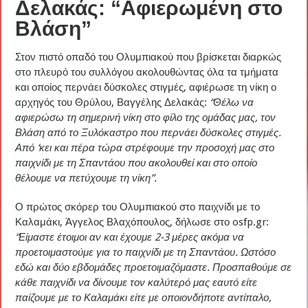
Δελακάς: “Αφιερωμένη στο
Βλάση”
Στον πιστό οπαδό του Ολυμπιακού που βρίσκεται διαρκώς
στο πλευρό του συλλόγου ακολουθώντας όλα τα τμήματα
και οποίος περνάει δύσκολες στιγμές, αφιέρωσε τη νίκη ο
αρχηγός του Θρύλου, Βαγγέλης Δελακάς:
“Θέλω να
αφιερώσω τη σημερινή νίκη στο φίλο της ομάδας μας, τον
Βλάση από το Ξυλόκαστρο που περνάει δύσκολες στιγμές.
Από ‘κει και πέρα τώρα στρέφουμε την προσοχή μας στο
παιχνίδι με τη Σπαντάου που ακολουθεί και στο οποίο
θέλουμε να πετύχουμε τη νίκη”.
Ο πρώτος σκόρερ του Ολυμπιακού στο παιχνίδι με το
Καλαμάκι, Άγγελος Βλαχόπουλος, δήλωσε στο osfp.gr:
“Είμαστε έτοιμοι αν και έχουμε 2-3 μέρες ακόμα να
προετοιμαστούμε για το παιχνίδι με τη Σπαντάου. Ωστόσο
εδώ και δύο εβδομάδες προετοιμαζόμαστε. Προσπαθούμε σε
κάθε παιχνίδι να δίνουμε τον καλύτερό μας εαυτό είτε
παίζουμε με το Καλαμάκι είτε με οποιονδήποτε αντίπαλο,