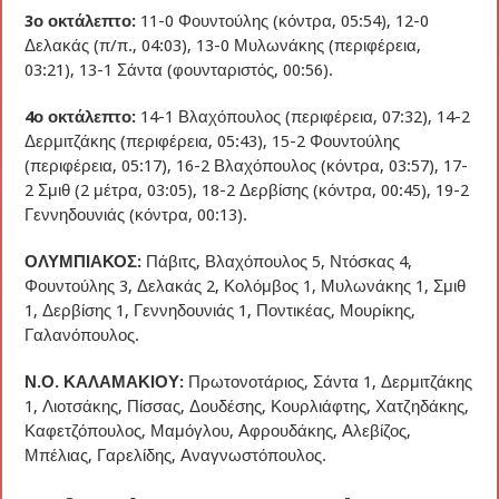
3ο οκτάλεπτο:
11-0 Φουντούλης (κόντρα, 05:54), 12-0
Δελακάς (π/π., 04:03), 13-0 Μυλωνάκης (περιφέρεια,
03:21), 13-1 Σάντα (φουνταριστός, 00:56).
4ο οκτάλεπτο:
14-1 Βλαχόπουλος (περιφέρεια, 07:32), 14-2
Δερμιτζάκης (περιφέρεια, 05:43), 15-2 Φουντούλης
(περιφέρεια, 05:17), 16-2 Βλαχόπουλος (κόντρα, 03:57), 17-
2 Σμιθ (2 μέτρα, 03:05), 18-2 Δερβίσης (κόντρα, 00:45), 19-2
Γεννηδουνιάς (κόντρα, 00:13).
ΟΛΥΜΠΙΑΚΟΣ:
Πάβιτς, Βλαχόπουλος 5, Ντόσκας 4,
Φουντούλης 3, Δελακάς 2, Κολόμβος 1, Μυλωνάκης 1, Σμιθ
1, Δερβίσης 1, Γεννηδουνιάς 1, Ποντικέας, Μουρίκης,
Γαλανόπουλος.
Ν.Ο. ΚΑΛΑΜΑΚΙΟΥ:
Πρωτονοτάριος, Σάντα 1, Δερμιτζάκης
1, Λιοτσάκης, Πίσσας, Δουδέσης, Κουρλιάφτης, Χατζηδάκης,
Καφετζόπουλος, Μαμόγλου, Αφρουδάκης, Αλεβίζος,
Μπέλιας, Γαρελίδης, Αναγνωστόπουλος.