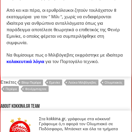
Από κει και πέρα, οι ερυθρόλευκοι ζητούν τουλάχιστον 8
εκατομμύρια για τον ” Μίλι “, χωρίς να ενδιαφέρονται
ιδιαίτερα για ανθρώπινα ανταλλάγματα όπως για
παράδειγμα αποτέλεσε θεωρητικά ο επιθετικός της Φενέρ
Εμινίκε, ο οποίος φέρεται να συμπεριλήφθηκε στη
συμφωνία.
Να θυμίσουμε πως ο Μιλιβόγιεβιτς εκφράστηκε με ιδιαίτερα
κολακευτικά λόγια
για τον Πορτογάλο τεχνικό.
Ετικέτες
Βίτορ Περέιρα
Εμενίκε
Λούκα Μιλιβόγιεβιτς
Ολυμπιακός
Περέιρα
Φενέρμπαχτσε
About kokkina.gr TEAM
Στα kokkina.gr, γράφουμε στα κόκκινα!
Γράφουμε ό,τι αφορά τον Ολυμπιακό σε
Ποδόσφαιρο, Μπάσκετ και όλα τα τμήματα