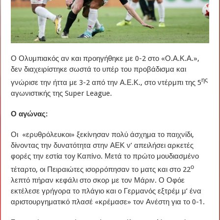
Ο Ολυμπιακός αν και προηγήθηκε με 0-2 στο «Ο.Α.Κ.Α.»,
δεν διαχειρίστηκε σωστά το υπέρ του προβάδισμα και
ης
γνώρισε την ήττα με 3-2 από την Α.Ε.Κ., στο ντέρμπι της 5
αγωνιστικής της Super League.
Ο αγώνας:
Οι «ερυθρόλευκοι» ξεκίνησαν πολύ άσχημα το παιχνίδι,
δίνοντας την δυνατότητα στην ΑΕΚ ν’ απειλήσει αρκετές
φορές την εστία τoy Καπίνο. Μετά το πρώτο μουδιασμένο
ο
τέταρτο, οι Πειραιώτες ισορρόπησαν το ματς και στο 22
λεπτό πήραν κεφάλι στο σκορ με τον Μάριν. Ο Οφόε
εκτέλεσε γρήγορα το πλάγιο και ο Γερμανός εξτρέμ μ’ ένα
αριστουργηματικό πλασέ «κρέμασε» τον Ανέστη για το 0-1.