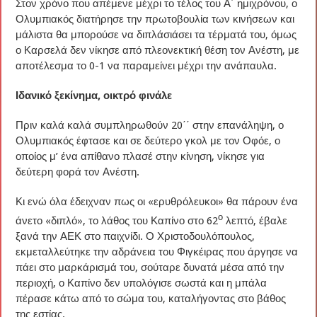
Στον χρόνο που απέμενε μέχρι το τέλος του Α΄ ημιχρόνου, ο
Ολυμπιακός διατήρησε την πρωτοβουλία των κινήσεων και
μάλιστα θα μπορούσε να διπλάσιάσει τα τέρματά του, όμως
ο Καρσελά δεν νίκησε από πλεονεκτική θέση τον Ανέστη, με
αποτέλεσμα το 0-1 να παραμείνει μέχρι την ανάπαυλα.
Ιδανικό ξεκίνημα, οικτρό φινάλε
Πριν καλά καλά συμπληρωθούν 20΄΄ στην επανάληψη, ο
Ολυμπιακός έφτασε και σε δεύτερο γκολ με τον Οφόε, ο
οποίος μ’ ένα απίθανο πλασέ στην κίνηση, νίκησε για
δεύτερη φορά τον Ανέστη.
Κι ενώ όλα έδειχναν πως οι «ερυθρόλευκοι» θα πάρουν ένα
ο
άνετο «διπλό», το λάθος του Καπίνο στο 62
λεπτό, έβαλε
ξανά την ΑΕΚ στο παιχνίδι. Ο Χριστοδουλόπουλος,
εκμεταλλεύτηκε την αδράνεια του Φιγκέιρας που άργησε να
πάει στο μαρκάρισμά του, σούταρε δυνατά μέσα από την
περιοχή, ο Καπίνο δεν υπολόγισε σωστά και η μπάλα
πέρασε κάτω από το σώμα του, καταλήγοντας στο βάθος
της εστίας.