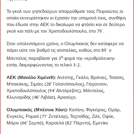
Το γκολ των γηπεδούχων απορρύθμισε τους Πειραιώτες οι
οποίοι εκνευρίστηκαν κι έχασαν την υπομονή τους, συνθήκη
που έδωσε στην ΑΕΚ το δικαίωμα να φτάσει και σε δεύτερο
γκολ και πάλι με τον Χριστοδουλόπουλο, στο 79΄.
Στον υπολειπόμενο χρόνο, ο Ολυμπιακός δεν κατάφερε να
πάρει ούτε τον βαθμό τις ισοπαλίας, καθώς στο 89΄ ο
η
Μάνταλος παραβίασε για 3
φορά την «ερυθρόλευκη»
εστία, διαμορφώνοντας το τελικό 3-2.
ΑΕΚ (Μανόλο Χιμένεθ):
Ανέστης, Γκάλο, Βράνιες, Τσόσιτς,
Μπακάκης, Σιμόες (28′ Γαλανόπουλος), Γιόχανσον,
Χριστοδουλόπουλος (94′ Αϊντάρεβιτς), Μάνταλος,
Κλωναρίδης (46′ Λιβάια), Αραούχο.
Ολυμπιακός (Μπέσνικ Χάσι):
Καπίνο, Φιγκέιρας, Ομάρ,
Ενγκελς, Ρομαό (71′ Ζντιέλαρ), Ταχτσίδης, Ζιλέ, Οφόε,
Μάριν (66′ Σεμπά), Καρσελά (82′ Πάρντο), Εμενίκε