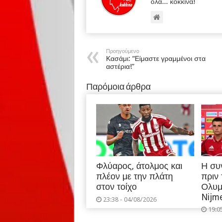
όλα... κόκκινα!
Προηγούμενο
Κασάμι: “Είμαστε γραμμένοι στα
αστέρια!”
Παρόμοια άρθρα
Φλύαρος, άτολμος και
Η συ
πλέον με την πλάτη
πριν
στον τοίχο
Ολυμ
Nijm
23:38 - 04/08/2026
19:0