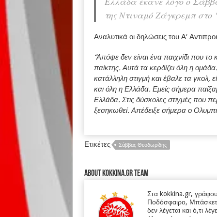
Ελλάδα έκανε λόγο ο Σάββα
της Ντιναμό Ζάγκρεμπ στο 
Αναλυτικά οι δηλώσεις του Α’ Αντιπρ
“Απόψε δεν είναι ένα παιχνίδι που το κ
παίκτης. Αυτά τα κερδίζει όλη η ομάδα
κατάλληλη στιγμή και έβαλε τα γκολ, εί
και όλη η Ελλάδα. Εμείς σήμερα παίξαμ
Ελλάδα. Στις δύσκολες στιγμές που περ
ξεσηκωθεί. Απέδειξε σήμερα ο Ολυμπια
Ετικέτες
Σάββας Θεοδωρίδης
About kokkina.gr TEAM
Στα kokkina.gr, γράφο
Ποδόσφαιρο, Μπάσκετ κα
δεν λέγεται και ό,τι λέγ