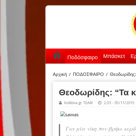
Μπάσκετ
Ερ
Ποδόσφαιρο
Αρχική
/
ΠΟΔΟΣΦΑΙΡΟ
/
Θεοδωρίδης: 
Θεοδωρίδης: “Τα κ
kokkina.gr TEAM
2:33 - 05/11/2015
Για μία νίκη που βρήκε κερ