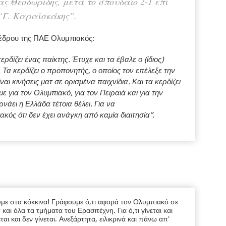
ς Θεοδωρίδης, μετά το σπουδαίο 2-1 επί
“Γ. Καραϊσκάκης”.
οέδρου της ΠΑΕ Ολυμπιακός:
ερδίζει ένας παίκτης. Έτυχε και τα έβαλε ο (ίδιος)
. Τα κερδίζει ο προπονητής, ο οποίος τον επέλεξε την
ναι κινήσεις ματ σε ορισμένα παιχνίδια. Και τα κερδίζει
ε για τον Ολυμπιακό, για τον Πειραιά και για την
νάει η Ελλάδα τέτοια θέλει. Για να
κός ότι δεν έχει ανάγκη από καμία διαιτησία”.
υμε στα κόκκινα! Γράφουμε ό,τι αφορά τον Ολυμπιακό σε
ι όλα τα τμήματα του Ερασιτέχνη. Για ό,τι γίνεται και
εται και δεν γίνεται. Ανεξάρτητα, ειλικρινά και πάνω απ'