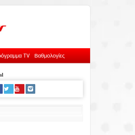
όγραμμα TV
Βαθμολογίες
al