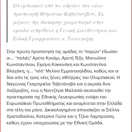
Ολυμπιακού υπό τις οδηγίες του νέου
προπονητή Μπράνκο Κοβάτσεβιτς. Εκ
μέρους της διοίκησης χαιρετισμό στην
ομάδα απηύθυνε η Γενική Διευθύντρια και
Ειδική Γραμματέας κ. Τσιλιγκίρη.
Στην πρώτη προπόνηση της ομάδας το “παρών” έδωσαν
οι… “παλιές” Αρέτα Κονόμι, Αρετή Τέζα, Μανωλίνα
Κωνσταντίνου, Ειρήνη Κοκκινάκη και Κωνσταντίνα
Βλαχάκη, η… “νέα” Μελίνα Εμμανουηλίδου, καθώς και οι
δύο απο τις τρεις νέες ξένες αθλήτριες του Ολυμπιακού. Η
διαγώνιος Γκαμπριέλα Τσβετάνοβα και η ακραία Άνα
Λαζάρεβιτς, ενώ η Ναντζέγια Μαλασάι ακολουθεί την
προετοιμασία της Εθνικής Λευκορωσίας ενόψει του
Ευρωπαϊκού Πρωταθλήματος και αναμένεται στην Ελλάδα
στα τέλη του μήνα. Δικαιολογημένα απουσίαζαν οι Στέλλα
Χριστοδούλου, Κατερίνα Γιώτα και η Τζίνα Λαμπρούση,
καθώς έχουν υποχρεώσεις με την Εθνική Ομάδα.