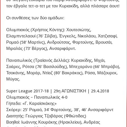
τον έβγαλε τετ-α-τετ με τον Κυριακίδη, αλλά πλάσαρε άουτ!
Οι συνθέσεις των δύο ομάδων:
Ολυμπιακός (Χρήστος Κόντης): Χουτεσιώτης,
Ελαμπντελαουί (76’ Σίλβα), Ένγκελς, Νικολάου, Χατζισαφί,
Ρομαό (58’ Μαρτίνς), Ανδρούτσος, Φορτούνης, Βρουσάι,
Μιραλάς (73’ Βέργος), Ανσαριφάρντ.
Παναιτωλικός (Τραϊανός Δελλάς): Κυριακίδης, Μιχάι,
Σοάρες, Ρότσα (76’ Βασιλούδης), Μπεχαράνο (66’ Μπράβο),
Τσοκάνης, Μοράρ, Ντίαζ (80’ Βακράκος), Ρόσα, Μάζουρεκ,
Μύγας.
Super League 2017-18 | 29η ΑΓΩΝΙΣΤΙΚΗ | 29.4.2018
Ολυμπιακός – Παναιτωλικός 4-0
Γήπεδο: «Γ. Καραϊσκάκης»
Σκόρερ: 25’ Ρομαό, 34’ Φορτούνης, 38’, 46’ Ανσαριφάρντ
Διαιτητής: Γεώργιος Τζοβάρας (Φθιώτιδας)
Βοηθοί: Ιωάννης Κουράκης (Ηρακλείου), Ανδρέας