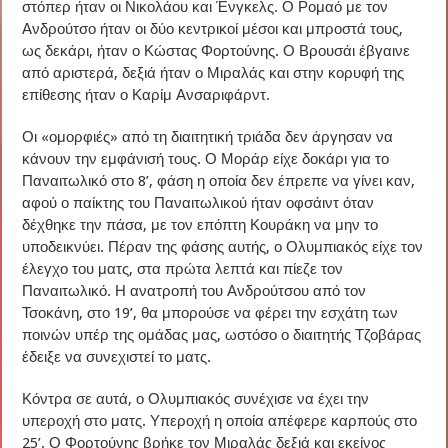
στόπερ ήταν οι Νικολάου και Ένγκελς. Ο Ρομαό με τον
Ανδρούτσο ήταν οι δύο κεντρικοί μέσοι και μπροστά τους,
ως δεκάρι, ήταν ο Κώστας Φορτούνης. Ο Βρουσάι έβγαινε
από αριστερά, δεξιά ήταν ο Μιραλάς και στην κορυφή της
επίθεσης ήταν ο Καρίμ Ανσαριφάρντ.
Οι «ομορφιές» από τη διαιτητική τριάδα δεν άργησαν να
κάνουν την εμφάνισή τους. Ο Μοράρ είχε δοκάρι για το
Παναιτωλικό στο 8’, φάση η οποία δεν έπρεπε να γίνει καν,
αφού ο παίκτης του Παναιτωλικού ήταν οφσάιντ όταν
δέχθηκε την πάσα, με τον επόπτη Κουράκη να μην το
υποδεικνύει. Πέραν της φάσης αυτής, ο Ολυμπιακός είχε τον
έλεγχο του ματς, στα πρώτα λεπτά και πίεζε τον
Παναιτωλικό. Η ανατροπή του Ανδρούτσου από τον
Τσοκάνη, στο 19’, θα μπορούσε να φέρει την εσχάτη των
ποινών υπέρ της ομάδας μας, ωστόσο ο διαιτητής Τζοβάρας
έδειξε να συνεχιστεί το ματς.
Κόντρα σε αυτά, ο Ολυμπιακός συνέχισε να έχει την
υπεροχή στο ματς. Υπεροχή η οποία απέφερε καρπούς στο
25’. Ο Φορτούνης βρήκε τον Μιραλάς δεξιά και εκείνος