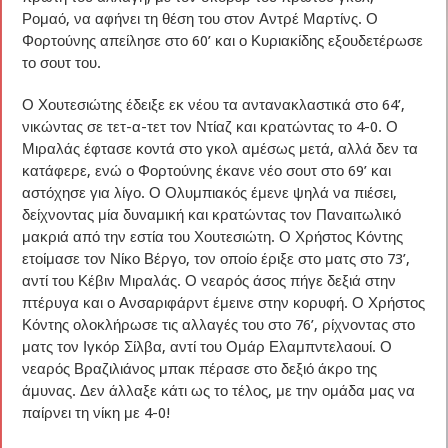
Ρομαό, να αφήνει τη θέση του στον Αντρέ Μαρτίνς. Ο
Φορτούνης απείλησε στο 60’ και ο Κυριακίδης εξουδετέρωσε
το σουτ του.
Ο Χουτεσιώτης έδειξε εκ νέου τα αντανακλαστικά στο 64’,
νικώντας σε τετ-α-τετ τον Ντίαζ και κρατώντας το 4-0. Ο
Μιραλάς έφτασε κοντά στο γκολ αμέσως μετά, αλλά δεν τα
κατάφερε, ενώ ο Φορτούνης έκανε νέο σουτ στο 69’ και
αστόχησε για λίγο. Ο Ολυμπιακός έμενε ψηλά να πιέσει,
δείχνοντας μία δυναμική και κρατώντας τον Παναιτωλικό
μακριά από την εστία του Χουτεσιώτη. Ο Χρήστος Κόντης
ετοίμασε τον Νίκο Βέργο, τον οποίο έριξε στο ματς στο 73’,
αντί του Κέβιν Μιραλάς. Ο νεαρός άσος πήγε δεξιά στην
πτέρυγα και ο Ανσαριφάρντ έμεινε στην κορυφή. Ο Χρήστος
Κόντης ολοκλήρωσε τις αλλαγές του στο 76’, ρίχνοντας στο
ματς τον Ιγκόρ Σίλβα, αντί του Ομάρ Ελαμπντελαουί. Ο
νεαρός Βραζιλιάνος μπακ πέρασε στο δεξιό άκρο της
άμυνας. Δεν άλλαξε κάτι ως το τέλος, με την ομάδα μας να
παίρνει τη νίκη με 4-0!