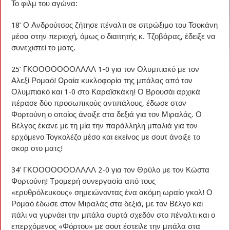
Το φιλμ του αγώνα:
18’ Ο Ανδρούτσος ζήτησε πέναλτι σε σπρώξιμο του Τσοκάνη
μέσα στην περιοχή, όμως ο διαιτητής κ. Τζοβάρας, έδειξε να
συνεχιστεί το ματς.
25’ ΓΚΟΟΟΟΟΟΟΛΛΛΛ 1-0 για τον Ολυμπιακό με τον
Αλεξί Ρομαό! Ωραία κυκλοφορία της μπάλας από τον
Ολυμπιακό και 1-0 στο Καραϊσκάκη! Ο Βρουσάι αρχικά
πέρασε δύο προσωπικούς αντιπάλους, έδωσε στον
Φορτούνη ο οποίος άνοιξε στα δεξιά για τον Μιραλάς. Ο
Βέλγος έκανε με τη μία την παράλληλη μπαλιά για τον
ερχόμενο Τογκολέζο μέσο και εκείνος με σουτ άνοιξε το
σκορ στο ματς!
34’ ΓΚΟΟΟΟΟΟΟΛΛΛΛ 2-0 για τον Θρύλο με τον Κώστα
Φορτούνη! Τρομερή συνεργασία από τους
«ερυθρόλευκους» σημειώνοντας ένα ακόμη ωραίο γκολ! Ο
Ρομαό έδωσε στον Μιραλάς στα δεξιά, με τον Βέλγο και
πάλι να γυρνάει την μπάλα συρτά σχεδόν στο πέναλτι και ο
επερχόμενος «Φόρτου» με σουτ έστειλε την μπάλα στα