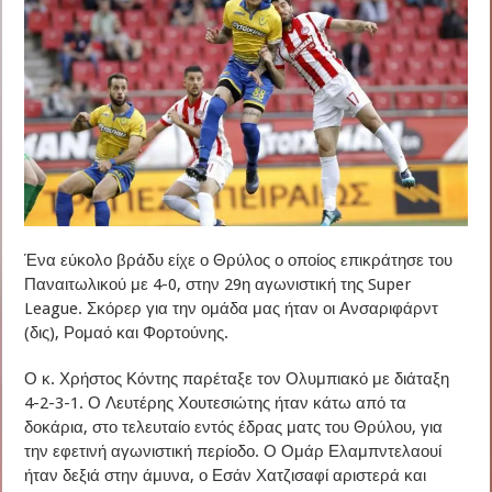
Ένα εύκολο βράδυ είχε ο Θρύλος ο οποίος επικράτησε του
Παναιτωλικού με 4-0, στην 29η αγωνιστική της Super
League. Σκόρερ για την ομάδα μας ήταν οι Ανσαριφάρντ
(δις), Ρομαό και Φορτούνης.
Ο κ. Χρήστος Κόντης παρέταξε τον Ολυμπιακό με διάταξη
4-2-3-1. Ο Λευτέρης Χουτεσιώτης ήταν κάτω από τα
δοκάρια, στο τελευταίο εντός έδρας ματς του Θρύλου, για
την εφετινή αγωνιστική περίοδο. Ο Ομάρ Ελαμπντελαουί
ήταν δεξιά στην άμυνα, ο Εσάν Χατζισαφί αριστερά και