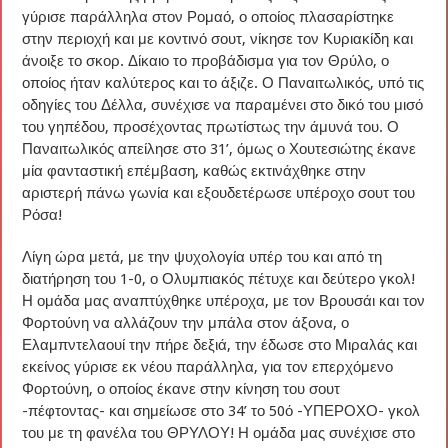
γύρισε παράλληλα στον Ρομαό, ο οποίος πλασαρίστηκε
στην περιοχή και με κοντινό σουτ, νίκησε τον Κυριακίδη και
άνοιξε το σκορ. Δίκαιο το προβάδισμα για τον Θρύλο, ο
οποίος ήταν καλύτερος και το άξιζε. Ο Παναιτωλικός, υπό τις
οδηγίες του Δέλλα, συνέχισε να παραμένει στο δικό του μισό
του γηπέδου, προσέχοντας πρωτίστως την άμυνά του. Ο
Παναιτωλικός απείλησε στο 31’, όμως ο Χουτεσιώτης έκανε
μία φανταστική επέμβαση, καθώς εκτινάχθηκε στην
αριστερή πάνω γωνία και εξουδετέρωσε υπέροχο σουτ του
Ρόσα!
Λίγη ώρα μετά, με την ψυχολογία υπέρ του και από τη
διατήρηση του 1-0, ο Ολυμπιακός πέτυχε και δεύτερο γκολ!
Η ομάδα μας αναπτύχθηκε υπέροχα, με τον Βρουσάι και τον
Φορτούνη να αλλάζουν την μπάλα στον άξονα, ο
Ελαμπντελαουί την πήρε δεξιά, την έδωσε στο Μιραλάς και
εκείνος γύρισε εκ νέου παράλληλα, για τον επερχόμενο
Φορτούνη, ο οποίος έκανε στην κίνηση του σουτ
-πέφτοντας- και σημείωσε στο 34’ το 50ό -ΥΠΕΡΟΧΟ- γκολ
του με τη φανέλα του ΘΡΥΛΟΥ! Η ομάδα μας συνέχισε στο