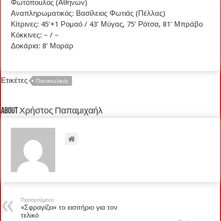
Φωτόπουλος (Αθηνών)
Αναπληρωματικός: Βασίλειος Φωτιάς (Πέλλας)
Κίτρινες: 45’+1 Ρομαό / 43’ Μύγας, 75’ Ρότσα, 81’ Μπράβο
Κόκκινες: – / –
Δοκάρια: 8’ Μοράρ
Ετικέτες
Παναιτωλικός
About Χρήστος Παπαμιχαήλ
Προηγούμενο
«Σφραγίζει» το εισιτήριο για τον
τελικό