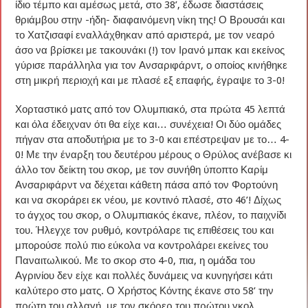
ίδιο τέμπο και αμέσως μετά, στο 38’, έδωσε διαστάσεις
θριάμβου στην -ήδη- διαφαινόμενη νίκη της! Ο Βρουσάι και
το Χατζισαφί εναλλάχθηκαν από αριστερά, με τον νεαρό
άσο να βρίσκει με τακουνάκι (!) τον Ιρανό μπακ και εκείνος
γύρισε παράλληλα για τον Ανσαριφάρντ, ο οποίος κινήθηκε
στη μικρή περιοχή και με πλασέ εξ επαφής, έγραψε το 3-0!
Χορταστικό ματς από τον Ολυμπιακό, στα πρώτα 45 λεπτά
και όλα έδειχναν ότι θα είχε και… συνέχεια! Οι δύο ομάδες
πήγαν στα αποδυτήρια με το 3-0 και επέστρεψαν με το… 4-
0! Με την έναρξη του δευτέρου μέρους ο Θρύλος ανέβασε κι
άλλο τον δείκτη του σκορ, με τον συνήθη ύποπτο Καρίμ
Ανσαριφάρντ να δέχεται κάθετη πάσα από τον Φορτούνη
και να σκοράρει εκ νέου, με κοντινό πλασέ, στο 46’! Δίχως
το άγχος του σκορ, ο Ολυμπιακός έκανε, πλέον, το παιχνίδι
του. Ήλεγχε τον ρυθμό, κοντρόλαρε τις επιθέσεις του και
μπορούσε πολύ πιο εύκολα να κοντρολάρει εκείνες του
Παναιτωλικού. Με το σκορ στο 4-0, πια, η ομάδα του
Αγρινίου δεν είχε και πολλές δυνάμεις να κυνηγήσει κάτι
καλύτερο στο ματς. Ο Χρήστος Κόντης έκανε στο 58’ την
πρώτη του αλλαγή, με τον σκόρερ του πρώτου γκολ,