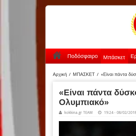
Ποδόσφαιρο
Ερ
Μπάσκετ
Αρχική
/
ΜΠΑΣΚΕΤ
/
«Είναι πάντα δύσ
«Είναι πάντα δύσκ
Ολυμπιακό»
kokkina.gr TEAM
19:24 - 08/02/201