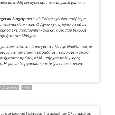
ζει με πολλή ενέργεια και πολύ physical game, οι
ει να διαχειριστεί:
«Ο Ρούντι έχει ένα πρόβλημα
πόλοιποι είναι καλά. Ο Αγιόν έχει αρχίσει να κάνει
 ομάδα έχει προπονηθεί καλά και αυτό που θέλουμε
 την ήττα στη Μόσχα».
χω κάνει κάποιο πλάνο για τα πλέι-οφ. Νομίζω πως με
ώτους. Για την πρώτη τετράδα δεν έχω κάνει κάποιον
και ήμασταν πρώτοι, αλλά υπήρχαν πολύ μικρές
. Η φετινή διοργάνωση μας δείχνει πως κανένα
Ολυμπιακός
Ρεάλ
υμε στα κόκκινα! Γράφουμε ό,τι αφορά τον Ολυμπιακό σε