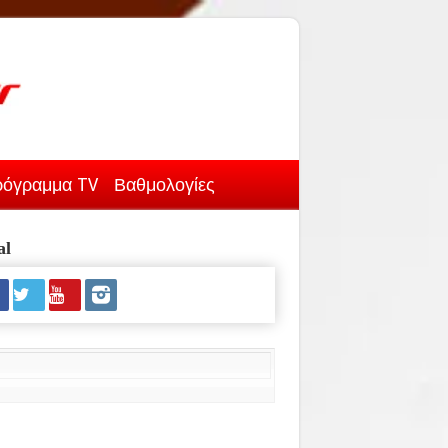
όγραμμα TV
Βαθμολογίες
al