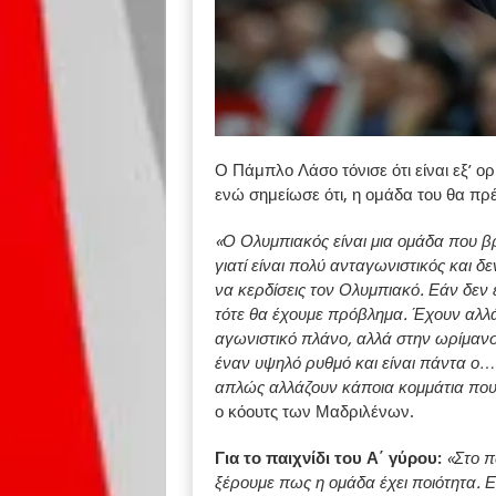
Ο Πάμπλο Λάσο τόνισε ότι είναι εξ’ ο
ενώ σημείωσε ότι, η ομάδα του θα πρέ
«Ο Ολυμπιακός είναι μια ομάδα που β
γιατί είναι πολύ ανταγωνιστικός και δ
να κερδίσεις τον Ολυμπιακό. Εάν δεν 
τότε θα έχουμε πρόβλημα. Έχουν αλλά
αγωνιστικό πλάνο, αλλά στην ωρίμαν
έναν υψηλό ρυθμό και είναι πάντα ο… 
απλώς αλλάζουν κάποια κομμάτια που τ
ο κόουτς των Μαδριλένων.
Για το παιχνίδι του Α΄ γύρου:
«Στο π
ξέρουμε πως η ομάδα έχει ποιότητα. Ε