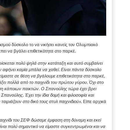
ρισμού δύσκολο το να νικήσει κανείς τον Ολυμπιακό
πει να βγάλει επιθετικότητα στο παρκέ.
ρίσκεται πολύ ψηλά στην κατάταξη και αυτό συμβαίνει
εν αφήνει καμία μπάλα να χαθεί. Είναι πάντα δύσκολο
είμαστε σε θέση να βγάλουμε επιθετικότητα στο παρκέ,
ξει πολλά από το παιχνίδι του πρώτου γύρου. Όχι στο
ση κάποιων παικτών. Ο Σπανούλης τώρα έχει βρει
Σπανούλης. Έχει την ίδια δομή και φιλοσοφία και
αιριάζουν στο δικό τους στυλ παιχνιδιού».
Είπε αρχικά
αιχνίδι του ΣΕΦ δώσαμε έμφαση στη δύναμη και εκεί
ίναι πολύ σημαντικό να είμαστε συγκεντρωμένοι και να