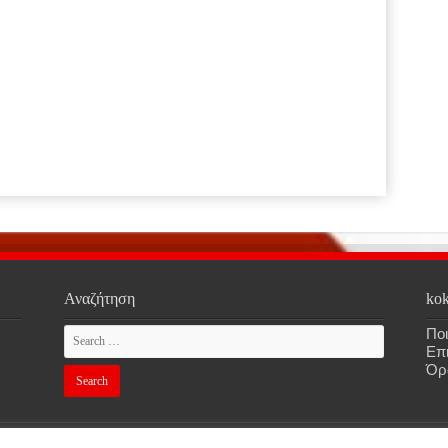
Αναζήτηση
kok
Ποι
Επ
Όρ