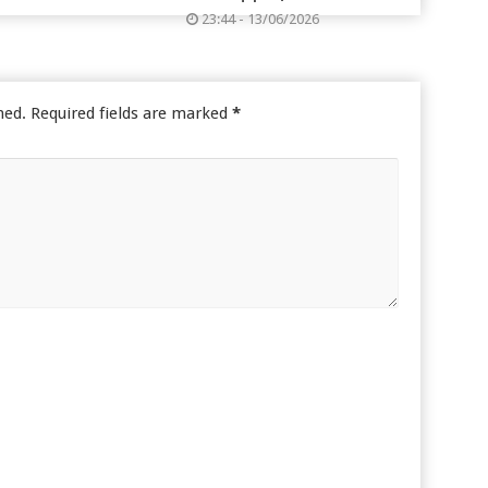
23:44 - 13/06/2026
hed.
Required fields are marked
*