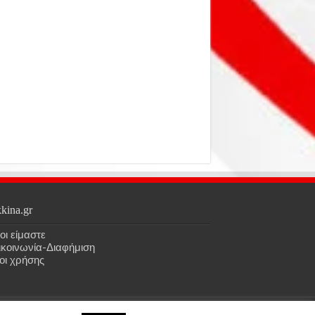
kina.gr
οι είμαστε
ικοινωνία-Διαφήμιση
οι χρήσης