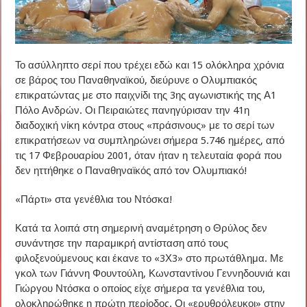
Το ασύλληπτο σερί που τρέχει εδώ και 15 ολόκληρα χρόνια
σε βάρος του Παναθηναϊκού, διεύρυνε ο Ολυμπιακός
επικρατώντας με στο παιχνίδι της 3ης αγωνιστικής της Α1
Πόλο Ανδρών. Οι Πειραιώτες πανηγύρισαν την 41η
διαδοχική νίκη κόντρα στους «πράσινους» με το σερί των
επικρατήσεων να συμπληρώνει σήμερα 5.746 ημέρες, από
τις 17 Φεβρουαρίου 2001, όταν ήταν η τελευταία φορά που
δεν ηττήθηκε ο Παναθηναϊκός από τον Ολυμπιακό!
«Πάρτι» στα γενέθλια του Ντόσκα!
Κατά τα λοιπά στη σημερινή αναμέτρηση ο Θρύλος δεν
συνάντησε την παραμικρή αντίσταση από τους
φιλοξενούμενους και έκανε το «3Χ3» στο πρωτάθλημα. Με
γκολ των Γιάννη Φουντούλη, Κωνσταντίνου Γεννηδουνιά και
Γιώργου Ντόσκα ο οποίος είχε σήμερα τα γενέθλια του,
ολοκληρώθηκε η πρώτη περίοδος. Οι «ερυθρόλευκοι» στην