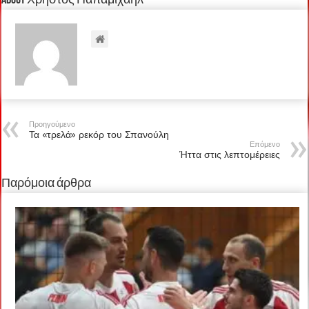
About Χρήστος Παπαμιχαήλ
Προηγούμενο
Τα «τρελά» ρεκόρ του Σπανούλη
Επόμενο
Ήττα στις λεπτομέρειες
Παρόμοια άρθρα