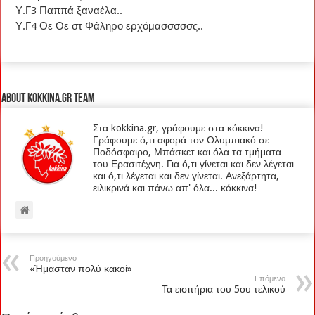
Υ.Γ3 Παππά ξαναέλα..
Υ.Γ4 Οε Οε στ Φάληρο ερχόμασσσσσς..
About kokkina.gr TEAM
Στα kokkina.gr, γράφουμε στα κόκκινα!
Γράφουμε ό,τι αφορά τον Ολυμπιακό σε
Ποδόσφαιρο, Μπάσκετ και όλα τα τμήματα
του Ερασιτέχνη. Για ό,τι γίνεται και δεν λέγεται
και ό,τι λέγεται και δεν γίνεται. Ανεξάρτητα,
ειλικρινά και πάνω απ' όλα... κόκκινα!
Προηγούμενο
«Ήμασταν πολύ κακοί»
Επόμενο
Τα εισιτήρια του 5ου τελικού