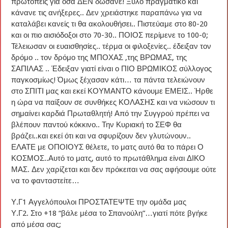
πρωτοπείς για όσα ΔΕΝ δώσανε! Ξύλο πραγματικό και
κάνανε τις ανήξερες.. Δεν χρειάστηκε παραπάνω για να
καταλάβει κανείς τι θα ακολουθήσει.. Πιστεύαμε στο 80-20
και οι πιο αισιόδοξοι στο 70-30.. ΠΟΙΟΣ περίμενε το 100-0;
Τέλειωσαν οι ευαισθησίες.. τέρμα οι φιλοξενίες.. έδειξαν τον
δρόμο .. τον δρόμο της ΜΠΟΧΑΣ ,της ΒΡΩΜΑΣ, της
ΣΑΠΙΛΑΣ .. Έδειξαν γιατί είναι ο ΠΙΟ ΒΡΩΜΙΚΟΣ σύλλογος
παγκοσμίως! Όμως ξέχασαν κάτι… τα πάντα τελειώνουν
στο ΣΠΙΤΙ μας και εκεί ΚΟΥΜΑΝΤΟ κάνουμε ΕΜΕΙΣ.. Ήρθε
η ώρα να παίξουν σε συνθήκες ΚΟΛΑΣΗΣ και να νιώσουν τι
σημαίνει καρδιά Πρωταθλητή! Από την Συγγρού πρέπει να
βλέπουν παντού κόκκινο.. Την Κυριακή το ΣΕΦ θα
βράζει..και εκεί ότι και να σφυρίζουν δεν γλυτώνουν..
ΕΛΑΤΕ με ΟΠΟΙΟΥΣ θέλετε, το ματς αυτό θα το πάρει Ο
ΚΟΣΜΟΣ..Αυτό το ματς, αυτό το πρωτάθλημα είναι ΔΙΚΟ
ΜΑΣ. Δεν χαρίζεται και δεν πρόκειται να σας αφήσουμε ούτε
να το φανταστείτε…
Υ.Γ1 Αγγελόπουλοι ΠΡΟΣΤΑΤΕΨΤΕ την ομάδα μας
Υ.Γ2. Στο +18 “βάλε μέσα το Σπανούλη”…γιατί πότε βγήκε
από μέσα σας;