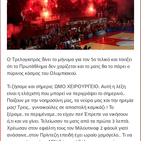
Ο Τρελογιατρός δίνει το μήνυμα για τον 5ο τελικό και τονίζει
ότι το Πρωτάθλημα δεν χαρίζεται και το ματς θα το πάρει ο
πύρινος κόσμος του Ολυμπιακού.
Τι ζήσαμε και σήμερα; ΩΜΟ ΧΕΙΡΟΥΡΓΕΙΟ. Αυτή η λέξη
είναι η ελάχιστη που μπορεί να περιγράψει το σημερινό..
Παίζουν με την νοημοσύνη μας, τα νεύρα μας και την ηρεμία
μας! Τρεις.. γυναικούλες σε αποστολή καμικάζι ! Το
ξέραμε..το περιμέναμε..το είχαν πει! Έπρεπε να νικήσουν
ό,τι και να γίνει. Τελείωσαν το ματς από τα πρώτα 3 λεπτά.
Χρέωσαν στον εφιάλτη τους τον Μιλουτινοφ 2 φάουλ γιατί
ανάσαινε..στον Πρίντεζη επειδή έχει ωραίο χαμόγελο.. Τι να