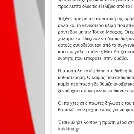
προς λεπτό όλες τις εξελίξεις από το
Ταξιδέψαμε με την αποστολή της ομάδ
αλλά και το γενικότερo κλίμα που επι
ραντεβού με την Τσσκα Μόσχας. Οι ερ
χαλαροί και έδειχναν να διασκεδάζουν
αυτούς συνοδεύονταν από τα συγγενι
και οι μεγάλοι απόντες Ματ Λοτζέσκι 
ενότητα που επικρατεί στην ομάδα.
Η αποστολή κατέφθασε στο διεθνή Αερ
καθυστέρηση. Ο καιρός που αντικρίσ
καμία περίπτωση δε θύμιζε ανοιξιάτι
ξενοδοχείο προκειμένου να διανυκτερ
Οι παίχτες στις πρώτες δηλώσεις του
θα παλέψουν μέχρι τέλους για να φτάσ
Έτσι κύλησε λοιπόν η πρώτη μέρα στη
kokkina.gr