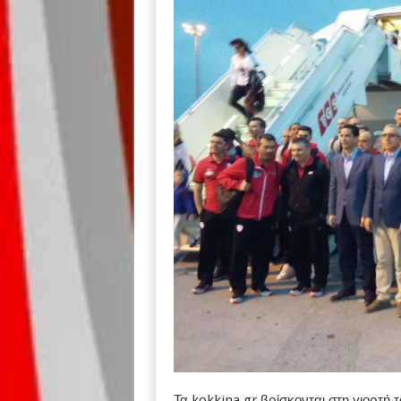
Τα kokkina.gr βρίσκονται στη γιορτή