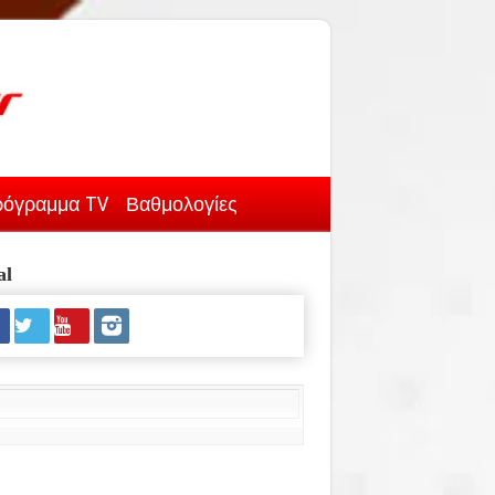
όγραμμα TV
Βαθμολογίες
al