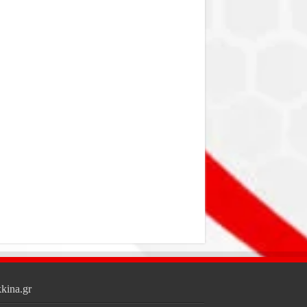
kina.gr