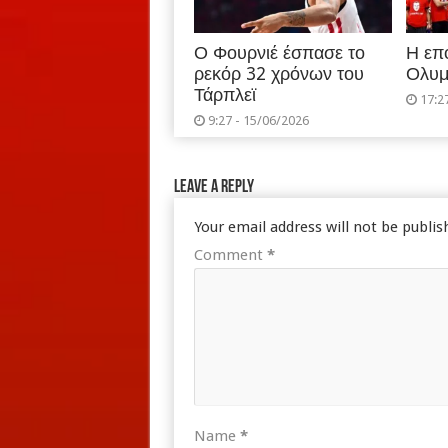
Ο Φουρνιέ έσπασε το
Η επ
ρεκόρ 32 χρόνων του
Ολυμ
Τάρπλεϊ
17:2
9:27 - 15/06/2026
Leave a Reply
Your email address will not be publis
Comment
*
Name
*