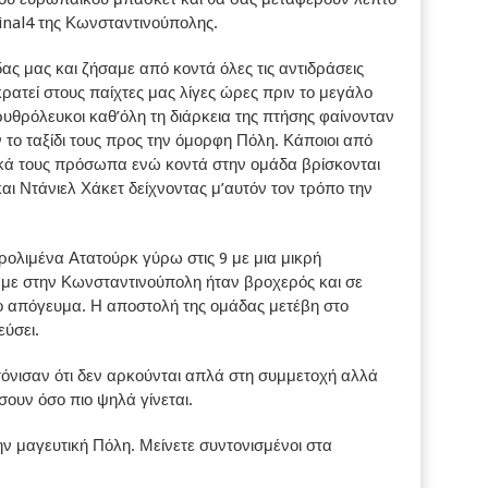
 Final4 της Κωνσταντινούπολης.
ας μας και ζήσαμε από κοντά όλες τις αντιδράσεις
κρατεί στους παίχτες μας λίγες ώρες πριν το μεγάλο
υθρόλευκοι καθ’όλη τη διάρκεια της πτήσης φαίνονταν
 το ταξίδι τους προς την όμορφη Πόλη. Κάποιοι από
κά τους πρόσωπα ενώ κοντά στην ομάδα βρίσκονται
και Ντάνιελ Χάκετ δείχνοντας μ’αυτόν τον τρόπο την
ολιμένα Ατατούρκ γύρω στις 9 με μια μικρή
αμε στην Κωνσταντινούπολη ήταν βροχερός και σε
κο απόγευμα. Η αποστολή της ομάδας μετέβη στο
εύσει.
 τόνισαν ότι δεν αρκούνται απλά στη συμμετοχή αλλά
ουν όσο πιο ψηλά γίνεται.
ν μαγευτική Πόλη. Μείνετε συντονισμένοι στα