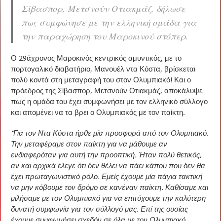
Σίβασπορ, Μετσνούν Οτιακμάζ, δήλωσε
πως συμφώνησε με την ελληνική ομάδα για
την παραχώρηση του Μαροκινού στόπερ.
Ο 29άχρονος Μαροκινός κεντρικός αμυντικός, με το
πορτογαλικό διαβατήριο, Μανουέλ ντα Κόστα, βρίσκεται
πολύ κοντά στη μεταγραφή του στον Ολυμπιακό! Και ο
πρόεδρος της Σίβασπορ, Μετσνούν Οτιακμάζ, αποκάλυψε
πως η ομάδα του έχει συμφωνήσει με τον ελληνικό σύλλογο
και απομένει να τα βρει ο Ολυμπιακός με τον παίκτη.
“Για τον Ντα Κόστα ήρθε μία προσφορά από τον Ολυμπιακό.
Την μεταφέραμε στον παίκτη για να μάθουμε αν
ενδιαφερόταν για αυτή την προοπτική. Ήταν πολύ θετικός,
αν και αρχικά έλεγε ότι δεν θέλει να πάει κάπου που δεν θα
έχει πρωταγωνιστικό ρόλο. Εμείς έχουμε μία πάγια τακτική
να μην κόβουμε τον δρόμο σε κανέναν παίκτη. Καθίσαμε και
μιλήσαμε με τον Ολυμπιακό για να επιτύχουμε την καλύτερη
δυνατή συμφωνία για τον σύλλογό μας. Επί της ουσίας
έχουμε συμφωνήσει σχεδόν σε όλα με τον Ολυμπιακό.