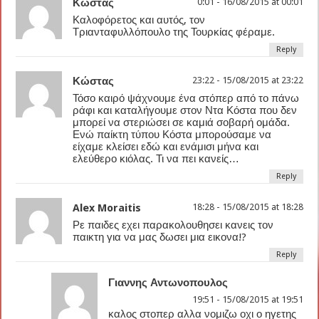
Κώστας
0:01 - 16/08/2015 at 00:01
Καλοφόρετος και αυτός, τον
Τριανταφυλλόπουλο της Τουρκίας φέραμε.
Reply
Κώστας
23:22 - 15/08/2015 at 23:22
Τόσο καιρό ψάχνουμε ένα στόπερ από το πάνω
ράφι και καταλήγουμε στον Ντα Κόστα που δεν
μπορεί να στεριώσει σε καμιά σοβαρή ομάδα.
Ενώ παίκτη τύπου Κόστα μπορούσαμε να
είχαμε κλείσει εδώ και ενάμισι μήνα και
ελεύθερο κιόλας. Τι να πει κανείς…
Reply
Alex Moraitis
18:28 - 15/08/2015 at 18:28
Ρε παιδες εχει παρακολουθησει κανεις τον
παικτη για να μας δωσει μια εικονα!?
Reply
Γιαννης Αντωνοπουλος
19:51 - 15/08/2015 at 19:51
καλος στοπερ αλλα νομιζω οχι ο ηγετης