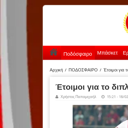
Μπάσκετ
Ερ
Ποδόσφαιρο
Αρχική
/
ΠΟΔΟΣΦΑΙΡΟ
/
Έτοιμοι για 
Έτοιμοι για το δι
Χρήστος Παπαμιχαήλ
15:21 - 18/0