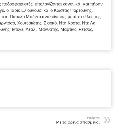
 ποδοσφαιριστές, υπολογίζονται κανονικά -και πήραν
ε, ο Ταρίκ Ελιουνούσι και ο Κώστας Φορτούνης.
α ο κ. Πάουλο Μπέντο ανακοίνωσε, μετά το τέλος της
ρντόσο, Χουτεσιώτης, Σισοκό, Ντα Κόστα, Ντε Λα
ύνης, Ιντέγε, Λεάλι, Μανθάτης, Μάρτινς, Ρέτσος,
Επόμενο
Με τα φρένα σπασμένα!