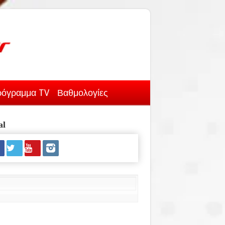
όγραμμα TV
Βαθμολογίες
al