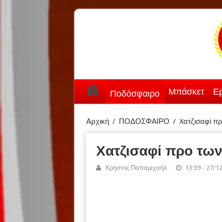
Μπάσκετ
Ερ
Ποδόσφαιρο
Αρχική
/
ΠΟΔΟΣΦΑΙΡΟ
/
Xατζισαφί π
Xατζισαφί προ τω
Χρήστος Παπαμιχαήλ
13:39 - 27/1