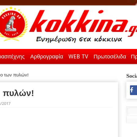
ασιτέχνης
Αρθρογραφία
WEB TV
Πρωτοσέλιδα
Πρ
ρο των πυλών!
Soci
ν πυλών!
2/2017