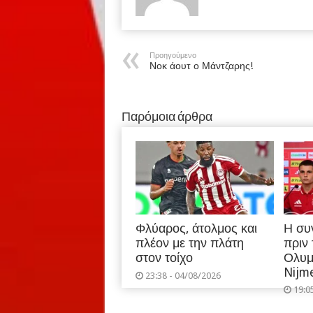
Προηγούμενο
Νοκ άουτ ο Μάντζαρης!
Παρόμοια άρθρα
Φλύαρος, άτολμος και
Η συ
πλέον με την πλάτη
πριν
στον τοίχο
Ολυμ
Nijm
23:38 - 04/08/2026
19:0