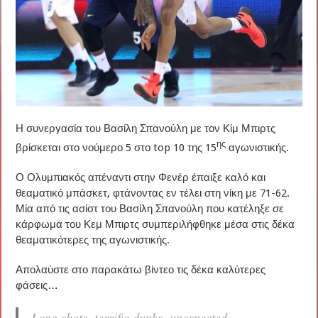
Η συνεργασία του Βασίλη Σπανούλη με τον Κίμ Μπιρτς
ης
βρίσκεται στο νούμερο 5 στο top 10 της 15
αγωνιστικής.
Ο Ολυμπιακός απέναντι στην Φενέρ έπαιξε καλό και
θεαματικό μπάσκετ, φτάνοντας εν τέλει στη νίκη με 71-62.
Μία από τις ασίστ του Βασίλη Σπανούλη που κατέληξε σε
κάρφωμα του Κεμ Μπιρτς συμπεριλήφθηκε μέσα στις δέκα
θεαματικότερες της αγωνιστικής.
Απολαύστε στο παρακάτω βίντεο τις δέκα καλύτερες
φάσεις…
Long shots, terrific dunks, unexpected