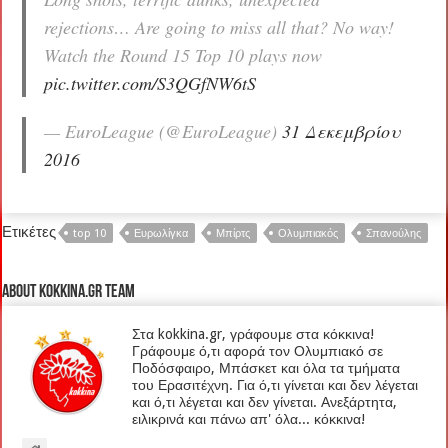
rejections… Are going to miss all that? No way!
Watch the Round 15 Top 10 plays now
pic.twitter.com/S3QGfNW6tS
— EuroLeague (@EuroLeague)
31 Δεκεμβρίου
2016
Ετικέτες
top 10
Ευρωλίγκα
Μπίρτς
Ολυμπιακός
Σπανούλης
About kokkina.gr TEAM
Στα kokkina.gr, γράφουμε στα κόκκινα!
Γράφουμε ό,τι αφορά τον Ολυμπιακό σε
Ποδόσφαιρο, Μπάσκετ και όλα τα τμήματα
του Ερασιτέχνη. Για ό,τι γίνεται και δεν λέγεται
και ό,τι λέγεται και δεν γίνεται. Ανεξάρτητα,
ειλικρινά και πάνω απ' όλα... κόκκινα!