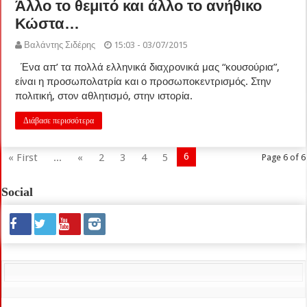
Άλλο το θεμιτό και άλλο το ανήθικο
Κώστα…
Βαλάντης Σιδέρης
15:03 - 03/07/2015
Ένα απ’ τα πολλά ελληνικά διαχρονικά μας “κουσούρια”,
είναι η προσωπολατρία και ο προσωποκεντρισμός. Στην
πολιτική, στον αθλητισμό, στην ιστορία.
Διάβασε περισσότερα
6
« First
...
«
2
3
4
5
Page 6 of 6
Social