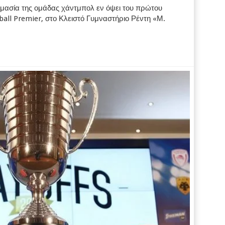
οιμασία της ομάδας χάντμπολ εν όψει του πρώτου
all Premier, στο Κλειστό Γυμναστήριο Ρέντη «Μ.