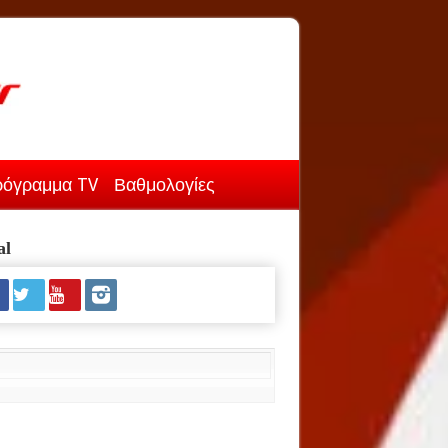
όγραμμα TV
Βαθμολογίες
al