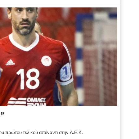
ε»
ου πρώτου τελικού απέναντι στην Α.Ε.Κ.