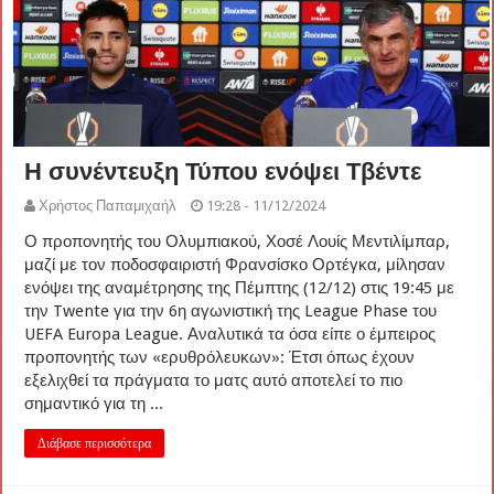
Η συνέντευξη Τύπου ενόψει Τβέντε
Χρήστος Παπαμιχαήλ
19:28 - 11/12/2024
Ο προπονητής του Ολυμπιακού, Χοσέ Λουίς Μεντιλίμπαρ,
μαζί με τον ποδοσφαιριστή Φρανσίσκο Ορτέγκα, μίλησαν
ενόψει της αναμέτρησης της Πέμπτης (12/12) στις 19:45 με
την Twente για την 6η αγωνιστική της League Phase του
UEFA Europa League. Αναλυτικά τα όσα είπε ο έμπειρος
προπονητής των «ερυθρόλευκων»: Έτσι όπως έχουν
εξελιχθεί τα πράγματα το ματς αυτό αποτελεί το πιο
σημαντικό για τη ...
Διάβασε περισσότερα