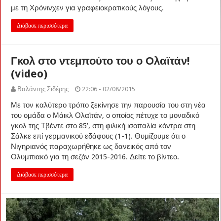
με τη Χρόνινχεν για γραφειοκρατικούς λόγους.
Διάβασε περισσότερα
Γκολ στο ντεμπούτο του ο Ολαϊτάν!
(video)
Βαλάντης Σιδέρης
22:06 - 02/08/2015
Με τον καλύτερο τρόπο ξεκίνησε την παρουσία του στη νέα
του ομάδα ο Μάικλ Ολαϊτάν, ο οποίος πέτυχε το μοναδικό
γκολ της Τβέντε στο 85′, στη φιλική ισοπαλία κόντρα στη
Σάλκε επί γερμανικού εδάφους (1-1). Θυμίζουμε ότι ο
Νιγηριανός παραχωρήθηκε ως δανεικός από τον
Ολυμπιακό για τη σεζόν 2015-2016. Δείτε το βίντεο.
Διάβασε περισσότερα