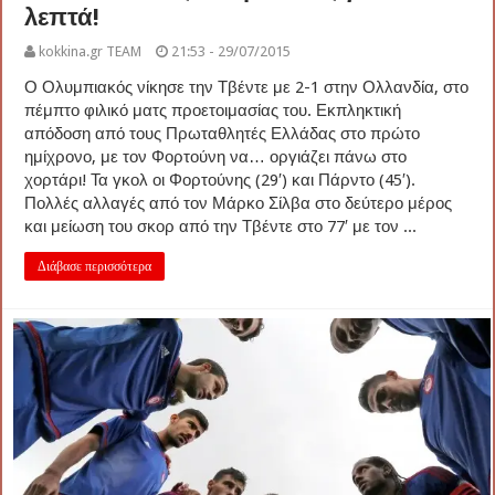
λεπτά!
kokkina.gr TEAM
21:53 - 29/07/2015
Ο Ολυμπιακός νίκησε την Τβέντε με 2-1 στην Ολλανδία, στο
πέμπτο φιλικό ματς προετοιμασίας του. Εκπληκτική
απόδοση από τους Πρωταθλητές Ελλάδας στο πρώτο
ημίχρονο, με τον Φορτούνη να… οργιάζει πάνω στο
χορτάρι! Τα γκολ οι Φορτούνης (29′) και Πάρντο (45′).
Πολλές αλλαγές από τον Μάρκο Σίλβα στο δεύτερο μέρος
και μείωση του σκορ από την Τβέντε στο 77′ με τον ...
Διάβασε περισσότερα