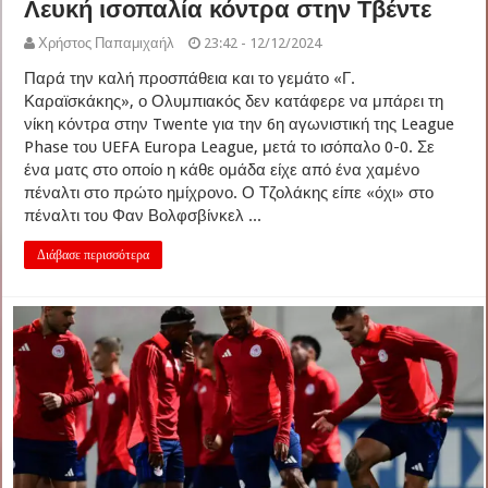
Λευκή ισοπαλία κόντρα στην Τβέντε
Χρήστος Παπαμιχαήλ
23:42 - 12/12/2024
Παρά την καλή προσπάθεια και το γεμάτο «Γ.
Καραϊσκάκης», ο Ολυμπιακός δεν κατάφερε να μπάρει τη
νίκη κόντρα στην Twente για την 6η αγωνιστική της League
Phase του UEFA Europa League, μετά το ισόπαλο 0-0. Σε
ένα ματς στο οποίο η κάθε ομάδα είχε από ένα χαμένο
πέναλτι στο πρώτο ημίχρονο. Ο Τζολάκης είπε «όχι» στο
πέναλτι του Φαν Βολφσβίνκελ ...
Διάβασε περισσότερα