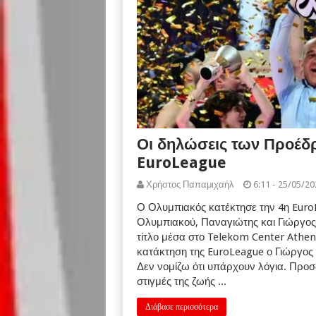
Οι δηλώσεις των Προέδρ
EuroLeague
Χρήστος Παπαμιχαήλ
6:11 - 25/05/20
Ο Ολυμπιακός κατέκτησε την 4η EuroLe
Ολυμπιακού, Παναγιώτης και Γιώργος
τίτλο μέσα στο Telekom Center Athen
κατάκτηση της EuroLeague ο Γιώργος
Δεν νομίζω ότι υπάρχουν λόγια. Προσω
στιγμές της ζωής ...
Διάβασε περισσότερα