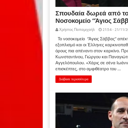
Σπουδαία δωρεά από το
Νοσοκομείο “Άγιος Σάβ
Χρήστος Παπαμιχαήλ
21:54 - 21/11/
Το νοσοκομείο “Άγιος Σάββας” απέκτη
εξοπλισμό και οι Έλληνες καρκινοπαθ
όρους πια απέναντι στον καρκίνο. Πρό
Κωνσταντίνου, Γιώργου και Παναγιώτ
Αγγελόπουλου. «Χάρις σε σένα Ιωάννα
επισκέπτες, στο αμφιθέατρο του ...
Διάβασε περισσότερα