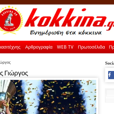
ασιτέχνης
Αρθρογραφία
WEB TV
Πρωτοσέλιδα
Πρ
ιώργος
Soci
ς Γιώργος