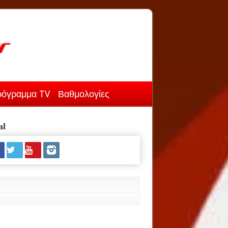
όγραμμα TV
Βαθμολογίες
al