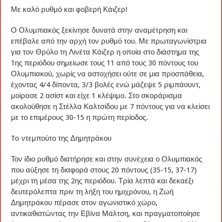
Με καλό ρυθμό και φοβερή Κάιζερ!
Ο Ολυμπιακός ξεκίνησε δυνατά στην αναμέτρηση και
επέβαλε από την αρχή τον ρυθμό του. Με πρωταγωνίστρια
για τον Θρύλο τη Λινέτα Κάιζερ η οποία στο διάστημα της
1ης περιόδου σημείωσε τους 11 από τους 30 πόντους του
Ολυμπιακού, χωρίς να αστοχήσει ούτε σε μια προσπάθεια,
έχοντας 4/4 δίποντα, 3/3 βολές ενώ μάζεψε 5 ριμπάουντ,
μοίρασε 2 ασίστ και είχε 1 κλέψιμο. Στο σκοράρισμα
ακολούθησε η Στέλλα Καλτσίδου με 7 πόντους για να κλείσει
με το επιμέρους 30-15 η πρώτη περίοδος.
To ντεμπούτο της Δημητράκου
Τον ίδιο ρυθμό διατήρησε και στην συνέχεια ο Ολυμπιακός
που αύξησε τη διαφορά στους 20 πόντους (35-15, 37-17)
μέχρι τη μέσα της 2ης περιόδου. Τρία λεπτά και δεκαέξι
δευτερόλεπτα πριν τη λήξη του ημιχρόνου, η Ζωή
Δημητράκου πέρασε στον αγωνιστικό χώρο,
αντικαθιστώντας την Εβίνα Μάλτση, και πραγματοποίησε