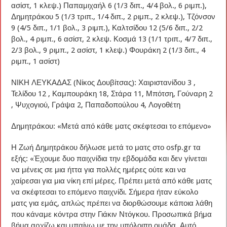
ασίστ, 1 κλεψ.) Παπαμιχαήλ 6 (1/3 διπ., 4/4 βολ., 6 ριμπ.),
Δημητράκου 5 (1/3 τριπ., 1/4 διπ., 2 ριμπ., 2 κλεψ.), Τζόνσον
9 (4/5 διπ., 1/1 βολ., 3 ριμπ.), Καλτσίδου 12 (5/6 διπ., 2/2
βολ., 4 ριμπ., 6 ασίστ, 2 κλεψ. Κοσμά 13 (1/1 τριπ., 4/7 διπ.,
2/3 βολ., 9 ριμπ., 2 ασίστ, 1 κλεψ.) Φουράκη 2 (1/3 διπ., 4
ριμπ., 1 ασίστ)
ΝΙΚΗ ΛΕΥΚΑΔΑΣ (Νίκος Δουβίτσας): Χαιριστανίδου 3 ,
Τελίδου 12 , Καμπουράκη 18, Στάρα 11, Μπότση, Γούναρη 2
, Ψυχογιού, Γράψα 2, Παπαδοπούλου 4, Λογοθέτη
Δημητράκου: «Μετά από κάθε ματς σκέφτεσαι το επόμενο»
Η Ζωή Δημητράκου δήλωσε μετά το ματς στο osfp.gr τα
εξής: «Έχουμε δυο παιχνίδια την εβδομάδα και δεν γίνεται
να μένεις σε μια ήττα για πολλές ημέρες ούτε και να
χαίρεσαι για μια νίκη επί μέρες. Πρέπει μετά από κάθε ματς
να σκέφτεσαι το επόμενο παιχνίδι. Σήμερα ήταν εύκολο
ματς για εμάς, απλώς πρέπει να διορθώσουμε κάποια λάθη
που κάναμε κόντρα στην Γιάκιν Ντόγκου. Προσωπικά βήμα
βήμα αρχίζω και μπαίνω με την υπόλοιπη ομάδα. Αυτό