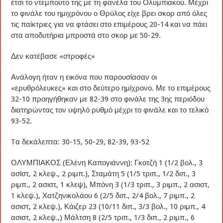
έτσι το ντεμπούτο της με τη φανέλα του Ολυμπιακού. Μέχρι
το φινάλε του ημιχρόνου ο Θρύλος είχε βρει σκορ από όλες
τις παίκτριες για να φτάσει στο επιμέρους 20-14 και να πάει
στα αποδυτήρια μπροστά στο σκορ με 50-29.
Δεν κατέβασε «στροφές»
Ανάλογη ήταν η εικόνα που παρουσίασαν οι
«ερυθρόλευκες» και στο δεύτερο ημίχρονο. Με το επιμέρους
32-10 προηγήθηκαν με 82-39 στο φινάλε της 3ης περιόδου
διατηρώντας τον υψηλό ρυθμό μέχρι το φινάλε και το τελικό
93-52.
Tα δεκάλεπτα: 30-15, 50-29, 82-39, 93-52
ΟΛΥΜΠΙΑΚΟΣ (Ελένη Καπογιάννη): Γκοτζή 1 (1/2 βολ., 3
ασίστ, 2 κλεψ., 2 ριμπ.), Σταμάτη 5 (1/5 τριπ., 1/2 διπ., 3
ριμπ., 2 ασιστ, 1 κλεψ), Μπόνη 3 (1/3 τριπ., 3 ριμπ., 2 ασιστ,
1 κλεψ.), Χατζηνικολάου 6 (2/5 διπ., 2/4 βολ., 7 ριμπ., 2
ασιστ, 2 κλεψ.), Κάιζερ 23 (10/11 διπ., 3/3 βολ., 10 ριμπ., 4
ασιστ, 2 κλεψ.,) Μάλτση 8 (2/5 τριπ., 1/3 διπ., 2 ριμπ., 6