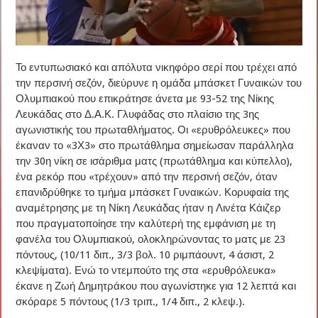
Το εντυπωσιακό και απόλυτα νικηφόρο σερί που τρέχει από
την περσινή σεζόν, διεύρυνε η ομάδα μπάσκετ Γυναικών του
Ολυμπιακού που επικράτησε άνετα με 93-52 της Νίκης
Λευκάδας στο Δ.Α.Κ. Γλυφάδας στο πλαίσιο της 3ης
αγωνιστικής του πρωταθλήματος. Οι «ερυθρόλευκες» που
έκαναν το «3Χ3» στο πρωτάθλημα σημείωσαν παράλληλα
την 30η νίκη σε ισάριθμα ματς (πρωτάθλημα και κύπελλο),
ένα ρεκόρ που «τρέχουν» από την περσινή σεζόν, όταν
επανιδρύθηκε το τμήμα μπάσκετ Γυναικών. Κορυφαία της
αναμέτρησης με τη Νίκη Λευκάδας ήταν η Λινέτα Κάιζερ
που πραγματοποίησε την καλύτερή της εμφάνιση με τη
φανέλα του Ολυμπιακού, ολοκληρώνοντας το ματς με 23
πόντους, (10/11 διπ., 3/3 βολ. 10 ριμπάουντ, 4 άσιστ, 2
κλεψίματα). Ενώ το ντεμπούτο της στα «ερυθρόλευκα»
έκανε η Ζωή Δημητράκου που αγωνίστηκε για 12 λεπτά και
σκόραρε 5 πόντους (1/3 τριπ., 1/4 διπ., 2 κλεψ.).