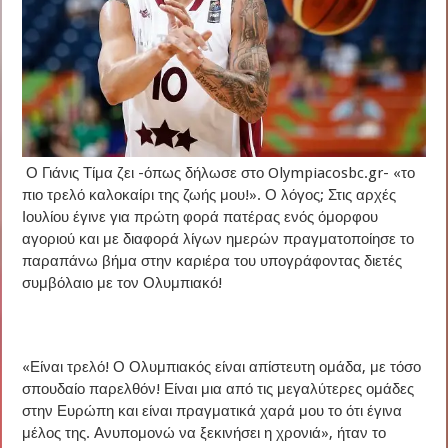
Ο Γιάνις Τίμα ζει -όπως δήλωσε στο Olympiacosbc.gr- «το
πιο τρελό καλοκαίρι της ζωής μου!». Ο λόγος; Στις αρχές
Ιουλίου έγινε για πρώτη φορά πατέρας ενός όμορφου
αγοριού και με διαφορά λίγων ημερών πραγματοποίησε το
παραπάνω βήμα στην καριέρα του υπογράφοντας διετές
συμβόλαιο με τον Ολυμπιακό!
«Είναι τρελό! Ο Ολυμπιακός είναι απίστευτη ομάδα, με τόσο
σπουδαίο παρελθόν! Είναι μια από τις μεγαλύτερες ομάδες
στην Ευρώπη και είναι πραγματικά χαρά μου το ότι έγινα
μέλος της. Ανυπομονώ να ξεκινήσει η χρονιά», ήταν το