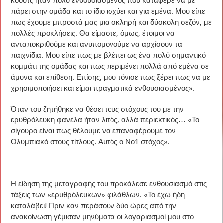
κόουτς ήταν πολύ ενθουσιασμένος που κατάφερε να με
πάρει στην ομάδα και το ίδιο ισχύει και για εμένα. Μου είπε
πως έχουμε μπροστά μας μια σκληρή και δύσκολη σεζόν, με
πολλές προκλήσεις. Θα είμαστε, όμως, έτοιμοι να
ανταποκριθούμε και ανυπομονούμε να αρχίσουν τα
παιχνίδια. Μου είπε πως με βλέπει ως ένα πολύ σημαντικό
κομμάτι της ομάδας και πως περιμένει πολλά από εμένα σε
άμυνα και επίθεση. Επίσης, μου τόνισε πως ξέρει πως να με
χρησιμοποιήσει και είμαι πραγματικά ενθουσιασμένος».
Όταν του ζητήθηκε να θέσει τους στόχους του με την
ερυθρόλευκη φανέλα ήταν λιτός, αλλά περιεκτικός… «Το
σίγουρο είναι πως θέλουμε να επαναφέρουμε τον
Ολυμπιακό στους τίτλους. Αυτός ο Νο1 στόχος».
Η είδηση της μεταγραφής του προκάλεσε ενθουσιασμό στις
τάξεις των «ερυθρόλευκων» φιλάθλων. «Το έχω ήδη
καταλάβει! Πριν καν περάσουν δύο ώρες από την
ανακοίνωση γέμισαν μηνύματα οι λογαριασμοί μου στο