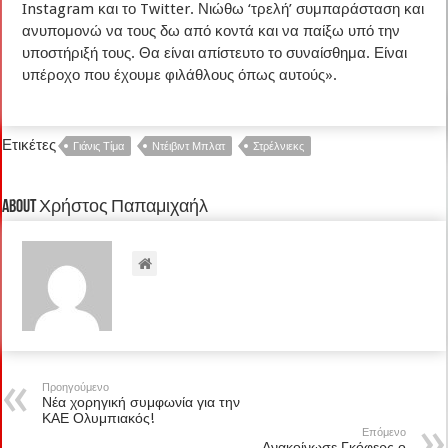
Instagram και το Twitter. Νιώθω ‘τρελή’ συμπαράσταση και
ανυπομονώ να τους δω από κοντά και να παίξω υπό την
υποστήριξή τους. Θα είναι απίστευτο το συναίσθημα. Είναι
υπέροχο που έχουμε φιλάθλους όπως αυτούς».
Ετικέτες
Γιάνις Τίμα
Ντέιβιντ Μπλατ
Στρέλνιεκς
About Χρήστος Παπαμιχαήλ
Προηγούμενο
Νέα χορηγική συμφωνία για την
ΚΑΕ Ολυμπιακός!
Επόμενο
Ανακοίνωσε Γκόφερς ο