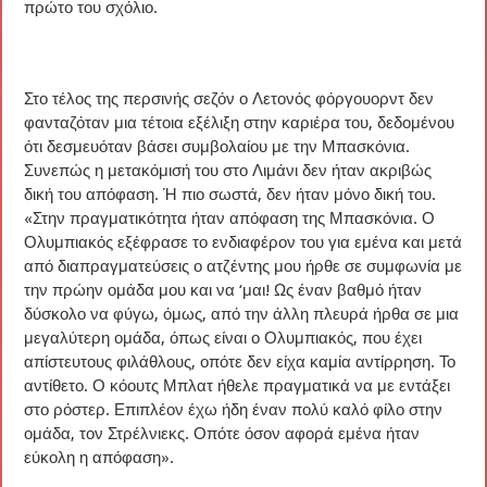
πρώτο του σχόλιο.
Στο τέλος της περσινής σεζόν ο Λετονός φόργουορντ δεν
φανταζόταν μια τέτοια εξέλιξη στην καριέρα του, δεδομένου
ότι δεσμευόταν βάσει συμβολαίου με την Μπασκόνια.
Συνεπώς η μετακόμισή του στο Λιμάνι δεν ήταν ακριβώς
δική του απόφαση. Ή πιο σωστά, δεν ήταν μόνο δική του.
«Στην πραγματικότητα ήταν απόφαση της Μπασκόνια. Ο
Ολυμπιακός εξέφρασε το ενδιαφέρον του για εμένα και μετά
από διαπραγματεύσεις ο ατζέντης μου ήρθε σε συμφωνία με
την πρώην ομάδα μου και να ‘μαι! Ως έναν βαθμό ήταν
δύσκολο να φύγω, όμως, από την άλλη πλευρά ήρθα σε μια
μεγαλύτερη ομάδα, όπως είναι ο Ολυμπιακός, που έχει
απίστευτους φιλάθλους, οπότε δεν είχα καμία αντίρρηση. Το
αντίθετο. Ο κόουτς Μπλατ ήθελε πραγματικά να με εντάξει
στο ρόστερ. Επιπλέον έχω ήδη έναν πολύ καλό φίλο στην
ομάδα, τον Στρέλνιεκς. Οπότε όσον αφορά εμένα ήταν
εύκολη η απόφαση».