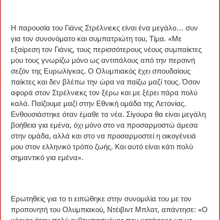
Η παρουσία του Γιάνις Στρέλνιεκς είναι ένα μεγάλο… συν
για τον συνονόματο και συμπατριώτη του, Τίμα. «Με
εξαίρεση τον Γιάνις, τους περισσότερους νέους συμπαίκτες
μου τους γνωρίζω μόνο ως αντιπάλους από την περσινή
σεζόν της Ευρωλίγκας. Ο Ολυμπιακός έχει σπουδαίους
παίκτες και δεν βλέπω την ώρα να παίζω μαζί τους. Όσον
αφορά στον Στρέλνιεκς τον ξέρω και με ξέρει πάρα πολύ
καλά. Παίζουμε μαζί στην Εθνική ομάδα της Λετονίας.
Ενθουσιάστηκε όταν έμαθε τα νέα. Σίγουρα θα είναι μεγάλη
βοήθεια για εμένα, όχι μόνο στο να προσαρμοστώ άμεσα
στην ομάδα, αλλά και στο να προσαρμοστεί η οικογένειά
μου στον ελληνικό τρόπο ζωής. Και αυτό είναι κάτι πολύ
σημαντικό για εμένα».
Ερωτηθείς για το τι ειπώθηκε στην συνομιλία του με τον
προπονητή του Ολυμπιακού, Ντέιβιντ Μπλατ, απάντησε: «Ο