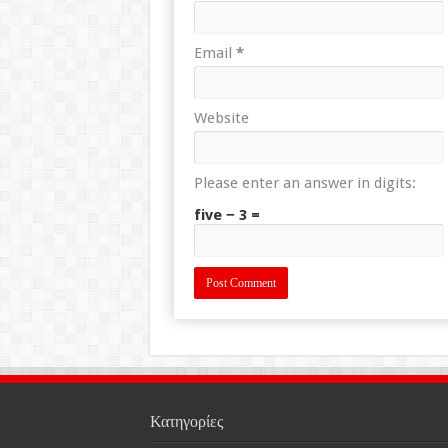
Email
*
Website
Please enter an answer in digits:
five − 3 =
Κατηγορίες