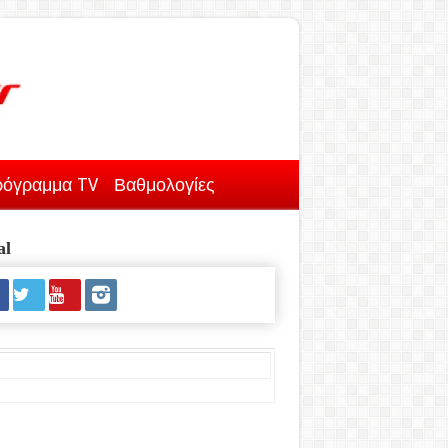
όγραμμα TV
Βαθμολογίες
al