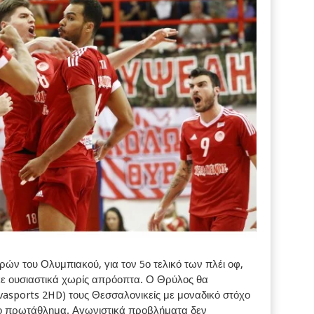
ρών του Ολυμπιακού, για τον 5ο τελικό των πλέι οφ,
ε ουσιαστικά χωρίς απρόοπτα. Ο Θρύλος θα
ovasports 2HD) τους Θεσσαλονικείς με μοναδικό στόχο
 το πρωτάθλημα. Αγωνιστικά προβλήματα δεν