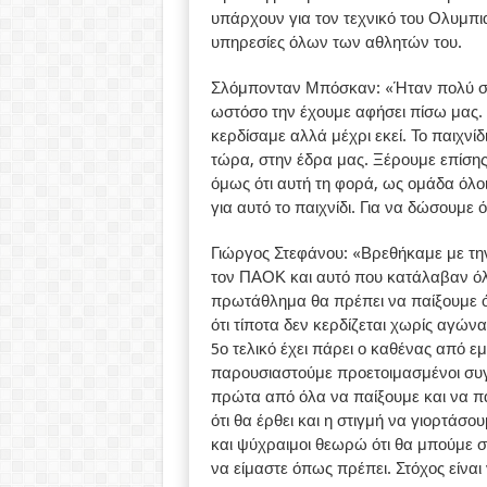
υπάρχουν για τον τεχνικό του Ολυμπι
υπηρεσίες όλων των αθλητών του.
Σλόμπονταν Μπόσκαν: «Ήταν πολύ ση
ωστόσο την έχουμε αφήσει πίσω μας. Γ
κερδίσαμε αλλά μέχρι εκεί. Το παιχνίδι
τώρα, στην έδρα μας. Ξέρουμε επίσης
όμως ότι αυτή τη φορά, ως ομάδα όλοι 
για αυτό το παιχνίδι. Για να δώσουμε
Γιώργος Στεφάνου: «Βρεθήκαμε με την
τον ΠΑΟΚ και αυτό που κατάλαβαν όλοι
πρωτάθλημα θα πρέπει να παίξουμε ό
ότι τίποτα δεν κερδίζεται χωρίς αγών
5ο τελικό έχει πάρει ο καθένας από 
παρουσιαστούμε προετοιμασμένοι συ
πρώτα από όλα να παίξουμε και να π
ότι θα έρθει και η στιγμή να γιορτάσ
και ψύχραιμοι θεωρώ ότι θα μπούμε σ
να είμαστε όπως πρέπει. Στόχος είναι