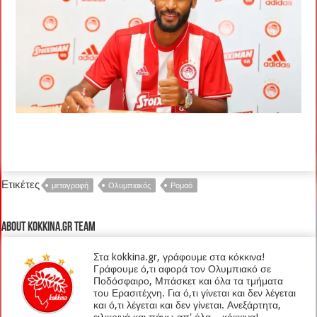
Ετικέτες
μεταγραφή
Ολυμπιακός
Ρομαό
About kokkina.gr TEAM
Στα kokkina.gr, γράφουμε στα κόκκινα!
Γράφουμε ό,τι αφορά τον Ολυμπιακό σε
Ποδόσφαιρο, Μπάσκετ και όλα τα τμήματα
του Ερασιτέχνη. Για ό,τι γίνεται και δεν λέγεται
και ό,τι λέγεται και δεν γίνεται. Ανεξάρτητα,
ειλικρινά και πάνω απ' όλα... κόκκινα!