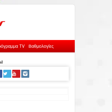
όγραμμα TV
Βαθμολογίες
al