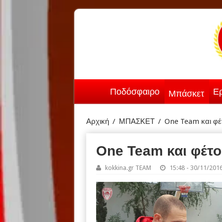
Ποδόσφαιρο
Ερ
Μπάσκετ
Αρχική
/
ΜΠΑΣΚΕΤ
/
One Team και φέ
One Team και φέτο
kokkina.gr TEAM
15:48 - 30/11/201