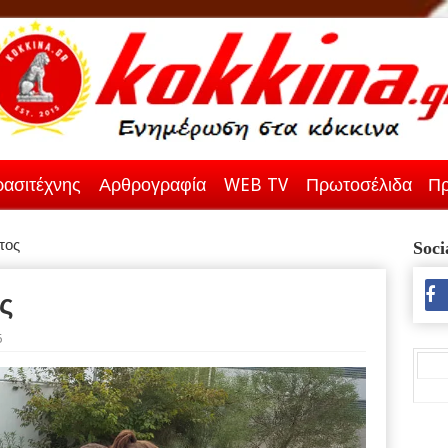
ασιτέχνης
Αρθρογραφία
WEB TV
Πρωτοσέλιδα
Πρ
τος
Soci
ς
6