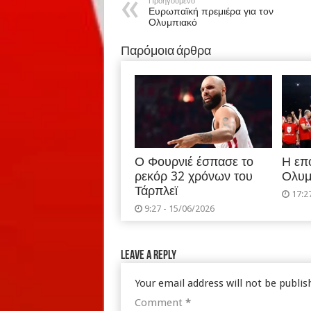
Προηγούμενο
Ευρωπαϊκή πρεμιέρα για τον
Ολυμπιακό
Παρόμοια άρθρα
Ο Φουρνιέ έσπασε το
Η επ
ρεκόρ 32 χρόνων του
Ολυμ
Τάρπλεϊ
17:2
9:27 - 15/06/2026
Leave a Reply
Your email address will not be publis
Comment
*