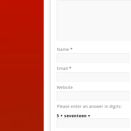
Name
*
Email
*
Website
Please enter an answer in digits:
5 + seventeen =