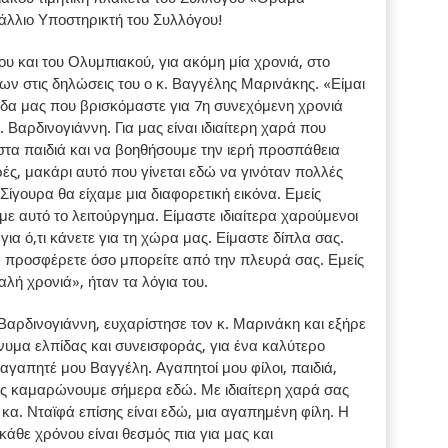
τάλλιο Υποστηρικτή του Συλλόγου!
ου και του Ολυμπιακού, για ακόμη μία χρονιά, στο
ν στις δηλώσεις του ο κ. Βαγγέλης Μαρινάκης. «Είμαι
μάδα μας που βρισκόμαστε για 7η συνεχόμενη χρονιά
 Βαρδινογιάννη. Για μας είναι ιδιαίτερη χαρά που
τα παιδιά και να βοηθήσουμε την ιερή προσπάθεια
ές, μακάρι αυτό που γίνεται εδώ να γινόταν πολλές
ίγουρα θα είχαμε μια διαφορετική εικόνα. Εμείς
με αυτό το λειτούργημα. Είμαστε ιδιαίτερα χαρούμενοι
για ό,τι κάνετε για τη χώρα μας. Είμαστε δίπλα σας.
α προσφέρετε όσο μπορείτε από την πλευρά σας. Εμείς
αλή χρονιά», ήταν τα λόγια του.
Βαρδινογιάννη, ευχαρίστησε τον κ. Μαρινάκη και εξήρε
νυμα ελπίδας και συνεισφοράς, για ένα καλύτερο
 αγαπητέ μου Βαγγέλη. Αγαπητοί μου φίλοι, παιδιά,
ς καμαρώνουμε σήμερα εδώ. Με ιδιαίτερη χαρά σας
κα. Νταϊφά επίσης είναι εδώ, μια αγαπημένη φίλη. Η
άθε χρόνου είναι θεσμός πια για μας και