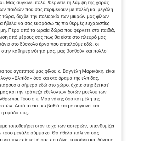
αι. Μας συγκινεί πολύ. Φέρνετε τη λάμψη της χαράς
ων παιδιών που σας περιμένουν με πολλή και μεγάλη
ς τώρα, δεχθεί την πολιορκία των μικρών μας φίλων
 ήθελα να σας εκφράσω τις πιο θερμές ευχαριστίες
τιμη. Πέρα από τα ωραία δώρα που φέρνετε στα παιδιά,
ίωση από μέρους σας πως θα είστε στο πλευρό μας
ράγιο στο δύσκολο έργο που επιτελούμε εδώ, οι
ου στην καθημερινότητα μας, μας βοηθούν και πολλοί
ερα του αγαπητού μας φίλου κ. Βαγγέλη Μαρινάκη, είναι
λλογο «Ελπίδα» όσο και στο όραμα της ελπίδας.
παρουσία σήμερα εδώ στο χώρο, έχετε στηρίξει κατ’
μας και την τράπεζα εθελοντών δοτών μυελού των
 άνθρωποι. Τόσο ο κ. Μαρινάκης όσο και μέλη της
στών. Αυτό το εκτιμώ βαθιά και με συγκινεί και
 η ομάδα σας.
υμε τοποθετήσει στον τοίχο των αστεριών, υπενθυμίζει
αν τόσο μεγάλο σύμμαχο. Θα ήθελα πάλι να σας
 για την επίσκεψή σας που δίνει κουράγιο και δύναμη