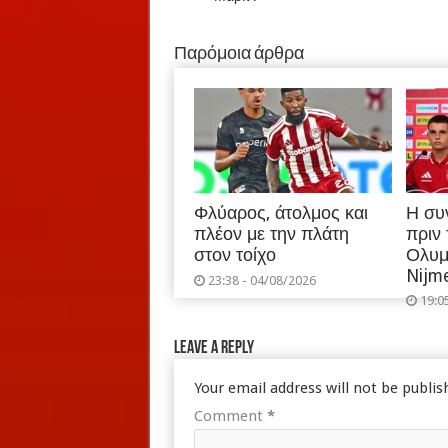
Παρόμοια άρθρα
Φλύαρος, άτολμος και
Η συ
πλέον με την πλάτη
πριν
στον τοίχο
Ολυμ
Nijm
23:38 - 04/08/2026
19:0
Leave a Reply
Your email address will not be publis
Comment
*