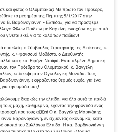
ε και φέτος ο Ολυμπιακός! Με πρώτο τον Πρόεδρο,
έθηκε το μεσημέρι της Πέμπτης 5/1/2017 στην
 Β. Βαρδινογιάννη – Ελπίδα», για να προσφέρει
Σύλλογο Φίλων Παιδιών με Καρκίνο, ενισχύοντας με αυτό
 γίνεται εκεί, για το καλό των παιδιών!
επιτελείο, ο Σύμβουλος Στρατηγικής της Διοίκησης, κ.
υντής, κ. Φρανσουά Μοδέστο, ο Διευθυντής
αλλά και η κα. Ειρήνη Νταϊφά, Εντεταλμένη Δημοτική
ευαν τον Πρόεδρο του Ολυμπιακού, κ. Βαγγέλη
 πλέον, επίσκεψη στην Ογκολογική Μονάδα. Τους
Βαρδινογιάννη, εκφράζοντας θερμές ευχές, για ένα
ς για την ομάδα μας!
γαλώνουμε διαρκώς την ελπίδα, για όλα αυτά τα παιδιά
ική τους μάχη, καθημερινά, έχοντας την φροντίδα ενός
ροσοχή που τους αξίζει! Ο κ. Βαγγέλης Μαρινάκης
άννα Βαρδινογιάννη, ενισχύοντας οικονομικά, κατά
ερό σκοπό του Συλλόγου Ελπίδα. Η κα. Βαρδινογιάννη
ακού τιμητική πλακέτα του Συλλόγου «Όραμα