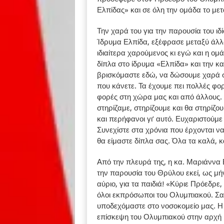
Ελπίδας» και σε όλη την ομάδα το με
Την χαρά του για την παρουσία του ιδί
Ίδρυμα Ελπίδα, εξέφρασε μεταξύ άλλω
ιδιαίτερα χαρούμενος κι εγώ και η ο
δίπλα στο ίδρυμα «Ελπίδα» και την κα.
βρισκόμαστε εδώ, να δώσουμε χαρά σ
που κάνετε. Τα έχουμε πει πολλές φορ
φορές στη χώρα μας και από άλλους. Σ
στηρίζαμε, στηρίζουμε και θα στηρίζου
και περήφανοι γι’ αυτό. Ευχαριστούμε 
Συνεχίστε στα χρόνια που έρχονται ν
θα είμαστε δίπλα σας. Όλα τα καλά, κ
Από την πλευρά της, η κα. Μαριάννα 
την παρουσία του Θρύλου εκεί, ως μή
αύριο, για τα παιδιά! «Κύριε Πρόεδρε,
όλοι εκπρόσωποι του Ολυμπιακού. Σα
υποδεχόμαστε στο νοσοκομείο μας. Η 
επίσκεψη του Ολυμπιακού στην αρχή κ