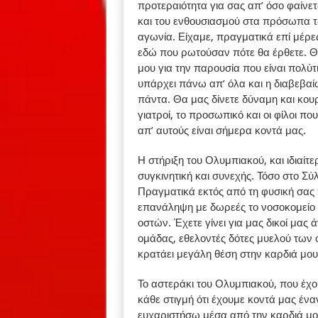
προτεραιότητα για σας απ’ όσο φαίνετ
και του ενθουσιασμού στα πρόσωπα τ
αγωνία. Είχαμε, πραγματικά επί μέρε
εδώ που ρωτούσαν πότε θα έρθετε. Θα
μου για την παρουσία που είναι πολύ
υπάρχει πάνω απ’ όλα και η διαβεβα
πάντα. Θα μας δίνετε δύναμη και κου
γιατροί, το προσωπικό και οι φίλοι π
απ’ αυτούς είναι σήμερα κοντά μας.
Η στήριξη του Ολυμπιακού, και ιδιαίτ
συγκινητική και συνεχής. Τόσο στο Σύ
Πραγματικά εκτός από τη φυσική σας 
επανάληψη με δωρεές το νοσοκομείο 
οστών. Έχετε γίνει για μας δικοί μας
ομάδας, εθελοντές δότες μυελού των ο
κρατάει μεγάλη θέση στην καρδιά μου
Το αστεράκι του Ολυμπιακού, που έχο
κάθε στιγμή ότι έχουμε κοντά μας έν
ευχαριστήσω μέσα από την καρδιά μου