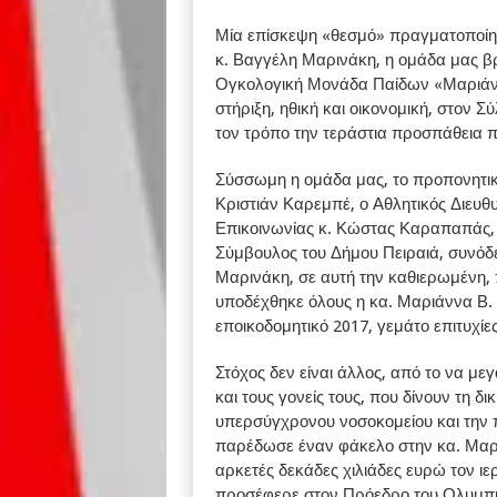
Μία επίσκεψη «θεσμό» πραγματοποίησ
κ. Βαγγέλη Μαρινάκη, η ομάδα μας βρ
Ογκολογική Μονάδα Παίδων «Μαριάννα
στήριξη, ηθική και οικονομική, στον 
τον τρόπο την τεράστια προσπάθεια που
Σύσσωμη η ομάδα μας, το προπονητικό 
Κριστιάν Καρεμπέ, ο Αθλητικός Διευθ
Επικοινωνίας κ. Κώστας Καραπαπάς, 
Σύμβουλος του Δήμου Πειραιά, συνόδ
Μαρινάκη, σε αυτή την καθιερωμένη,
υποδέχθηκε όλους η κα. Μαριάννα Β. 
εποικοδομητικό 2017, γεμάτο επιτυχίε
Στόχος δεν είναι άλλος, από το να με
και τους γονείς τους, που δίνουν τη δ
υπερσύγχρονου νοσοκομείου και την π
παρέδωσε έναν φάκελο στην κα. Μαρι
αρκετές δεκάδες χιλιάδες ευρώ τον ι
προσέφερε στον Πρόεδρο του Ολυμπι