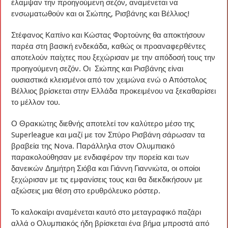
έλαμψαν την προηγούμενη σεζόν, αναμένεται να
ενσωματωθούν και οι Σιώπης, Ρισβάνης και Βέλλιος!
Στέφανος Καπίνο και Κώστας Φορτούνης θα αποκτήσουν
παρέα στη βασική ενδεκάδα, καθώς οι προαναφερθέντες
αποτελούν παίχτες που ξεχώρισαν με την απόδοσή τους την
προηγούμενη σεζόν. Οι Σιώπης και Ρισβάνης είναι
ουσιαστικά κλεισμένοι από τον χειμώνα ενώ ο Απόστολος
Βέλλιος βρίσκεται στην Ελλάδα προκειμένου να ξεκαθαρίσει
το μέλλον του.
Ο Θρακιώτης διεθνής αποτελεί τον καλύτερο μέσο της
Superleague και μαζί με τον Σπύρο Ρισβάνη σάρωσαν τα
βραβεία της Nova. Παράλληλα στον Ολυμπιακό
παρακολούθησαν με ενδιαφέρον την πορεία και των
δανεικών Δημήτρη Σιόβα και Γιάννη Γιαννιώτα, οι oποίοι
ξεχώρισαν με τις εμφανίσεις τους και θα διεκδικήσουν με
αξιώσεις μια θέση στο ερυθρόλευκο ρόστερ.
Το καλοκαίρι αναμένεται καυτό στο μεταγραφικό παζάρι
αλλά ο Ολυμπιακός ήδη βρίσκεται ένα βήμα μπροστά από