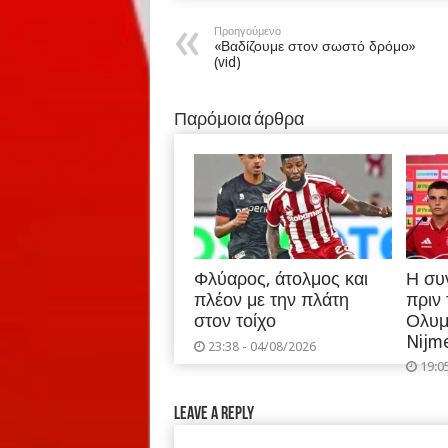
Προηγούμενο
«Βαδίζουμε στον σωστό δρόμο»
(vid)
Παρόμοια άρθρα
Φλύαρος, άτολμος και
Η συ
πλέον με την πλάτη
πριν
στον τοίχο
Ολυμ
Nijm
23:38 - 04/08/2026
19:0
Leave a Reply