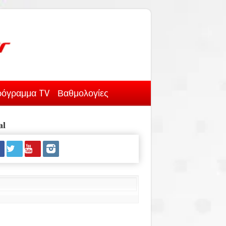
όγραμμα TV
Βαθμολογίες
al