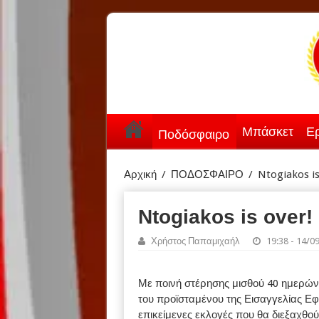
Μπάσκετ
Ερ
Ποδόσφαιρο
Αρχική
/
ΠΟΔΟΣΦΑΙΡΟ
/
Ntogiakos is
Ntogiakos is over!
Χρήστος Παπαμιχαήλ
19:38 - 14/0
Με ποινή στέρησης μισθού 40 ημερών
του προϊσταμένου της Εισαγγελίας Εφ
επικείμενες εκλογές που θα διεξαχθο