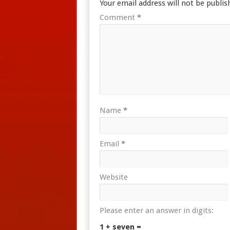
Your email address will not be publis
Comment
*
Name
*
Email
*
Website
Please enter an answer in digits:
1 + seven =