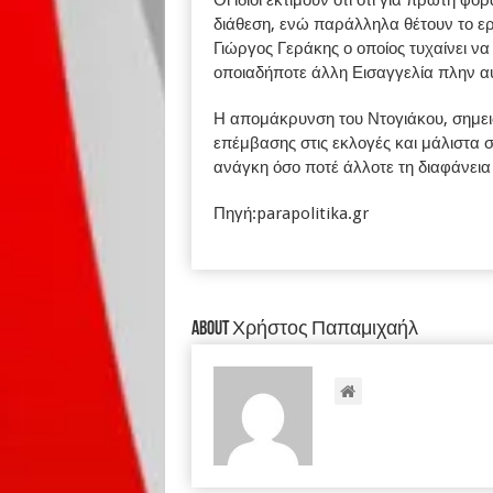
Οι ίδιοι εκτιμούν ότι ότι για πρώτη φ
διάθεση, ενώ παράλληλα θέτουν το ερ
Γιώργος Γεράκης ο οποίος τυχαίνει να
οποιαδήποτε άλλη Εισαγγελία πλην αυ
Η απομάκρυνση του Ντογιάκου, σημει
επέμβασης στις εκλογές και μάλιστα σε
ανάγκη όσο ποτέ άλλοτε τη διαφάνεια 
Πηγή:parapolitika.gr
About Χρήστος Παπαμιχαήλ