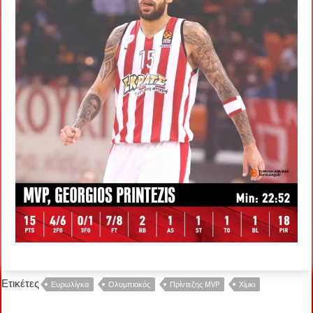
Ετικέτες
Ευρωλίγκα
Ολυμπιακός
Πρίντεζης MVP
Χίμκι