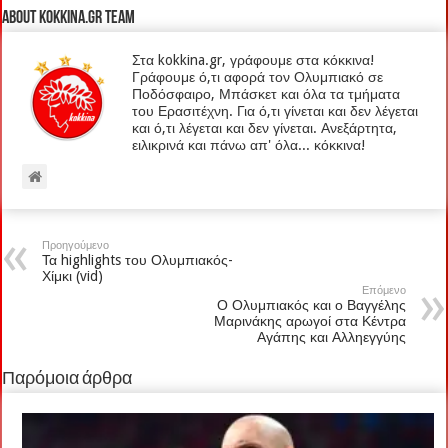
About kokkina.gr TEAM
Στα kokkina.gr, γράφουμε στα κόκκινα!
Γράφουμε ό,τι αφορά τον Ολυμπιακό σε
Ποδόσφαιρο, Μπάσκετ και όλα τα τμήματα
του Ερασιτέχνη. Για ό,τι γίνεται και δεν λέγεται
και ό,τι λέγεται και δεν γίνεται. Ανεξάρτητα,
ειλικρινά και πάνω απ' όλα... κόκκινα!
Προηγούμενο
Τα highlights του Ολυμπιακός-
Χίμκι (vid)
Επόμενο
Ο Ολυμπιακός και ο Βαγγέλης
Μαρινάκης αρωγοί στα Κέντρα
Αγάπης και Αλληεγγύης
Παρόμοια άρθρα