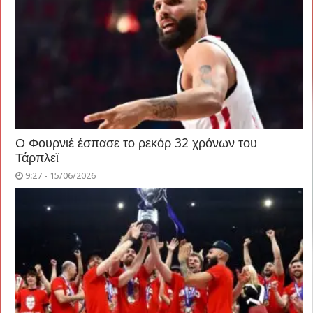
Ο Φουρνιέ έσπασε το ρεκόρ 32 χρόνων του
Τάρπλεϊ
9:27 - 15/06/2026