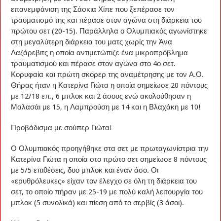
επανεμφάνιση της Σάσκια Χίπε που ξεπέρασε τον
τραυματισμό της και πέρασε στον αγώνα στη διάρκεια του
πρώτου σετ (20-15). Παράλληλα ο Ολυμπιακός αγωνίστηκε
στη μεγαλύτερη διάρκεια του ματς χωρίς την Άνα
Λαζάρεβιτς η οποία αντιμετώπιζε ένα μικροπρόβλημα
τραυματισμού και πέρασε στον αγώνα στο 4ο σετ.
Κορυφαία και πρώτη σκόρερ της αναμέτρησης με τον Α.Ο.
Θήρας ήταν η Κατερίνα Γιώτα η οποία σημείωσε 20 πόντους
με 12/18 επ., 6 μπλοκ και 2 άσους ενώ ακολούθησαν η
Μαλασάι με 15, η Λαμπρούση με 14 και η Βλαχάκη με 10!
Προβάδισμα με σούπερ Γιώτα!
Ο Ολυμπιακός προηγήθηκε στα σετ με πρωταγωνίστρια την
Κατερίνα Γιώτα η οποία στο πρώτο σετ σημείωσε 8 πόντους
με 5/5 επιθέσεις, δυο μπλοκ και έναν άσο. Οι
«ερυθρόλευκες» είχαν τον έλεγχο σε όλη τη διάρκεια του
σετ, το οποίο πήραν με 25-19 με πολύ καλή λειτουργία του
μπλοκ (5 συνολικά) και πίεση από το σερβίς (3 άσοι).