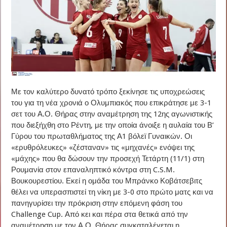
Με τον καλύτερο δυνατό τρόπο ξεκίνησε τις υποχρεώσεις
του για τη νέα χρονιά ο Ολυμπιακός που επικράτησε με 3-1
σετ του Α.Ο. Θήρας στην αναμέτρηση της 12ης αγωνιστικής
που διεξήχθη στο Ρέντη, με την οποία άνοιξε η αυλαία του Β’
Γύρου του πρωταθλήματος της Α1 βόλεϊ Γυναικών. Οι
«ερυθρόλευκες» «ζέσταναν» τις «μηχανές» ενόψει της
«μάχης» που θα δώσουν την προσεχή Τετάρτη (11/1) στη
Ρουμανία στον επαναληπτικό κόντρα στη C.S.M.
Βουκουρεστίου. Εκεί η ομάδα του Μπράνκο Κοβάτσεβιτς
θέλει να υπερασπιστεί τη νίκη με 3-0 στο πρώτο ματς και να
πανηγυρίσει την πρόκριση στην επόμενη φάση του
Challenge Cup. Από κει και πέρα στα θετικά από την
αναμέτρηση με τον Α.Ο. Θήρας συγκαταλέγεται η