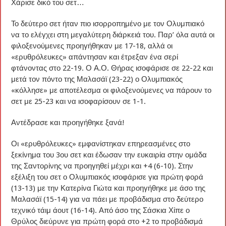
Χάρισε δικό του σετ…
Το δεύτερο σετ ήταν πιο ισορροπημένο με τον Ολυμπιακό
να το ελέγχει στη μεγαλύτερη διάρκειά του. Παρ’ όλα αυτά οι
φιλοξενούμενες προηγήθηκαν με 17-18, αλλά οι
«ερυθρόλευκες» απάντησαν και έτρεξαν ένα σερί
φτάνοντας στο 22-19. Ο Α.Ο. Θήρας ισοφάρισε σε 22-22 και
μετά τον πόντο της Μαλασάϊ (23-22) ο Ολυμπιακός
«κόλλησε» με αποτέλεσμα οι φιλοξενούμενες να πάρουν το
σετ με 25-23 και να ισοφαρίσουν σε 1-1.
Αντέδρασε και προηγήθηκε ξανά!
Οι «ερυθρόλευκες» εμφανίστηκαν επηρεασμένες στο
ξεκίνημα του 3ου σετ και έδωσαν την ευκαιρία στην ομάδα
της Σαντορίνης να προηγηθεί μέχρι και +4 (6-10). Στην
εξέλιξη του σετ ο Ολυμπιακός ισοφάρισε για πρώτη φορά
(13-13) με την Κατερίνα Γιώτα και προηγήθηκε με άσο της
Μαλασάϊ (15-14) για να πάει με προβάδισμα στο δεύτερο
τεχνικό τάιμ άουτ (16-14). Από άσο της Σάσκια Χίπε ο
Θρύλος διεύρυνε για πρώτη φορά στο +2 το προβάδισμά