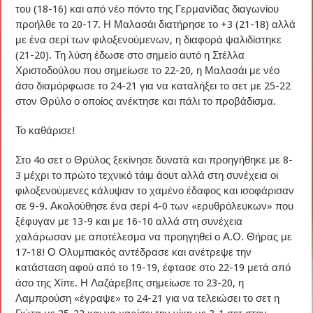
του (18-16) και από νέο πόντο της Γερμανίδας διαγωνίου
προήλθε το 20-17. Η Μαλασάι διατήρησε το +3 (21-18) αλλά
με ένα σερί των φιλοξενούμενων, η διαφορά ψαλιδίστηκε
(21-20). Τη λύση έδωσε στο σημείο αυτό η Στέλλα
Χριστοδούλου που σημείωσε το 22-20, η Μαλασάι με νέο
άσο διαμόρφωσε το 24-21 για να καταλήξει το σετ με 25-22
στον Θρύλο ο οποίος ανέκτησε και πάλι το προβάδισμα.
Το καθάρισε!
Στο 4ο σετ ο Θρύλος ξεκίνησε δυνατά και προηγήθηκε με 8-
3 μέχρι το πρώτο τεχνικό τάιμ άουτ αλλά στη συνέχεια οι
φιλοξενούμενες κάλυψαν το χαμένο έδαφος και ισοφάρισαν
σε 9-9. Ακολούθησε ένα σερί 4-0 των «ερυθρόλευκων» που
ξέφυγαν με 13-9 και με 16-10 αλλά στη συνέχεια
χαλάρωσαν με αποτέλεσμα να προηγηθεί ο Α.Ο. Θήρας με
17-18! Ο Ολυμπιακός αντέδρασε και ανέτρεψε την
κατάσταση αφού από το 19-19, έφτασε στο 22-19 μετά από
άσο της Χίπε. Η Λαζάρεβιτς σημείωσε το 23-20, η
Λαμπρούση «έγραψε» το 24-21 για να τελειώσει το σετ η