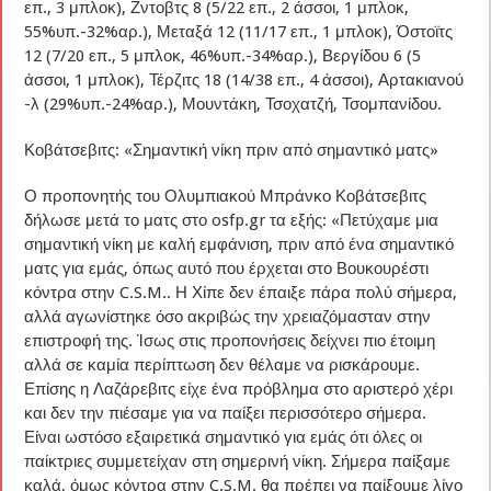
επ., 3 μπλοκ), Ζντοβτς 8 (5/22 επ., 2 άσσοι, 1 μπλοκ,
55%υπ.-32%αρ.), Μεταξά 12 (11/17 επ., 1 μπλοκ), Όστοϊτς
12 (7/20 επ., 5 μπλοκ, 46%υπ.-34%αρ.), Βεργίδου 6 (5
άσσοι, 1 μπλοκ), Τέρζιτς 18 (14/38 επ., 4 άσσοι), Αρτακιανού
-λ (29%υπ.-24%αρ.), Μουντάκη, Τσοχατζή, Τσομπανίδου.
Κοβάτσεβιτς: «Σημαντική νίκη πριν από σημαντικό ματς»
Ο προπονητής του Ολυμπιακού Μπράνκο Κοβάτσεβιτς
δήλωσε μετά το ματς στο osfp.gr τα εξής: «Πετύχαμε μια
σημαντική νίκη με καλή εμφάνιση, πριν από ένα σημαντικό
ματς για εμάς, όπως αυτό που έρχεται στο Βουκουρέστι
κόντρα στην C.S.M.. Η Χίπε δεν έπαιξε πάρα πολύ σήμερα,
αλλά αγωνίστηκε όσο ακριβώς την χρειαζόμασταν στην
επιστροφή της. Ίσως στις προπονήσεις δείχνει πιο έτοιμη
αλλά σε καμία περίπτωση δεν θέλαμε να ρισκάρουμε.
Επίσης η Λαζάρεβιτς είχε ένα πρόβλημα στο αριστερό χέρι
και δεν την πιέσαμε για να παίξει περισσότερο σήμερα.
Είναι ωστόσο εξαιρετικά σημαντικό για εμάς ότι όλες οι
παίκτριες συμμετείχαν στη σημερινή νίκη. Σήμερα παίξαμε
καλά, όμως κόντρα στην C.S.M. θα πρέπει να παίξουμε λίγο