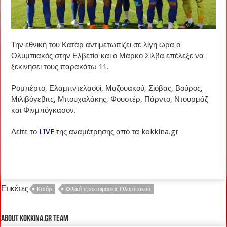
Την εθνική του Κατάρ αντιμετωπίζει σε λίγη ώρα ο
Ολυμπιακός στην Ελβετία και ο Μάρκο Σίλβα επέλεξε να
ξεκινήσει τους παρακάτω 11.
Ρομπέρτο, Ελαμπντελαουί, Μαζουακού, Σιόβας, Βούρος,
Μιλιβόγεβιτς, Μπουχαλάκης, Φουστέρ, Πάρντο, Ντουρμάζ
και Φινμπόγκασον.
Δείτε το
LIVE
της αναμέτρησης από τα kokkina.gr
Ετικέτες
Κατάρ
Φιλικά προετοιμασίας Ολυμπιακού
About kokkina.gr TEAM