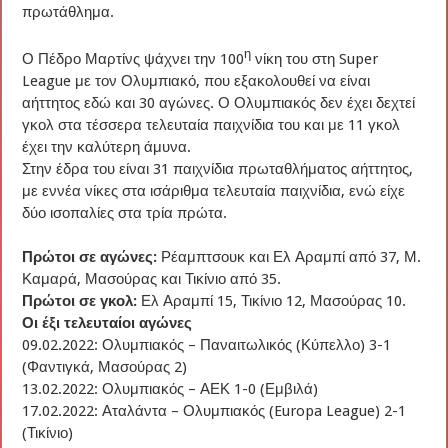
πρωτάθλημα.
η
Ο Πέδρο Μαρτίνς ψάχνει την 100
νίκη του στη Super
League με τον Ολυμπιακό, που εξακολουθεί να είναι
αήττητος εδώ και 30 αγώνες. Ο Ολυμπιακός δεν έχει δεχτεί
γκολ στα τέσσερα τελευταία παιχνίδια του και με 11 γκολ
έχει την καλύτερη άμυνα.
Στην έδρα του είναι 31 παιχνίδια πρωταθλήματος αήττητος,
με εννέα νίκες στα ισάριθμα τελευταία παιχνίδια, ενώ είχε
δύο ισοπαλίες στα τρία πρώτα.
Πρώτοι σε αγώνες:
Ρέαμπτσουκ και Ελ Αραμπί από 37, Μ.
Καμαρά, Μασούρας και Τικίνιο από 35.
Πρώτοι σε γκολ:
Ελ Αραμπί 15, Τικίνιο 12, Μασούρας 10.
Οι έξι τελευταίοι αγώνες
09.02.2022: Ολυμπιακός – Παναιτωλικός (Κύπελλο) 3-1
(Φαντιγκά, Μασούρας 2)
13.02.2022: Ολυμπιακός – ΑΕΚ 1-0 (Εμβιλά)
17.02.2022: Αταλάντα – Ολυμπιακός (Europa League) 2-1
(Τικίνιο)