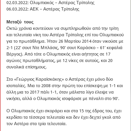
02.03.2022: Ολυμπιακός – Αστέρας Τρίπολης
06.03.2022: ΑΕΚ – Αστέρας Τρίπολης
Μεταξύ τους
Οκτώ χρόνια κοντεύουν να συμπληρωθούν από την τρίτη
και τελευταία νίκη του Αστέρα Τρίπολης επί του Ολυμπιακού
για το πρωτάθλημα. Ήταν 26 Μαρτίου 2014 όταν νικούσε με
2-1 (22’ σουτ Ντε Μπλάσις, 90’ σουτ Καράσκο – 61’ κεφαλιά
Βέργος). Από τότε ο Ολυμπιακός είναι αήττητος σε 17
αγώνες πρωταθλήματος, με 12 νίκες σε αυτούς, και 20
συνολικά επίσημους.
Στο «Γεώργιος Καραϊσκάκης» ο Αστέρας έχει μόνο δύο
ισοπαλίες. Μια το 2008 στην πρώτη του επίσκεψη με 1-1 και
άλλη μια το 2017 πάλι 1-1, όταν μάλιστα λίγο έλειψε να
νικήσει, αλλά ο Ολυμπιακός ισοφάρισε με πέναλτι στο 90’.
Ο Ολυμπιακός έχει σκοράρει και στα 15 της έδρας του, έχει
κερδίσει τα τέσσερα τελευταία και δεν έχει δεχτεί γκολ από
τον Αστέρα στα τρία τελευταία.