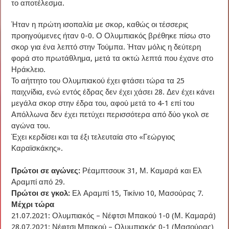
το αποτέλεσμα.
Ήταν η πρώτη ισοπαλία με σκορ, καθώς οι τέσσερις
προηγούμενες ήταν 0-0. Ο Ολυμπιακός βρέθηκε πίσω στο
σκορ για ένα λεπτό στην Τούμπα. Ήταν μόλις η δεύτερη
φορά στο πρωτάθλημα, μετά τα οκτώ λεπτά που έχανε στο
Ηράκλειο.
Το αήττητο του Ολυμπιακού έχει φτάσει τώρα τα 25
παιχνίδια, ενώ εντός έδρας δεν έχει χάσει 28. Δεν έχει κάνει
μεγάλα σκορ στην έδρα του, αφού μετά το 4-1 επί του
Απόλλωνα δεν έχει πετύχει περισσότερα από δύο γκολ σε
αγώνα του.
Έχει κερδίσει και τα έξι τελευταία στο «Γεώργιος
Καραϊσκάκης».
Πρώτοι σε αγώνες:
Ρέαμπτσουκ 31, Μ. Καμαρά και Ελ
Αραμπί από 29.
Πρώτοι σε γκολ:
Ελ Αραμπί 15, Τικίνιο 10, Μασούρας 7.
Μέχρι τώρα
21.07.2021: Ολυμπιακός – Νέφτσι Μπακού 1-0 (Μ. Καμαρά)
28.07.2021: Νέφτσι Μπακού – Ολυμπιακός 0-1 (Μασούρας)