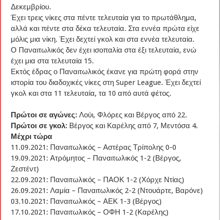
Δεκεμβρίου.
Έχει τρεις νίκες στα πέντε τελευταία για το πρωτάθλημα,
αλλά και πέντε στα δέκα τελευταία. Στα εννέα πρώτα είχε
μόλις μια νίκη. Έχει δεχτεί γκολ και στα εννέα τελευταία.
Ο Παναιτωλικός δεν έχει ισοπαλία στα έξι τελευταία, ενώ
έχει μια στα τελευταία 15.
Εκτός έδρας ο Παναιτωλικός έκανε για πρώτη φορά στην
ιστορία του διαδοχικές νίκες στη Super League. Έχει δεχτεί
γκολ και στα 11 τελευταία, τα 10 από αυτά φέτος.
Πρώτοι σε αγώνες:
Λούι, Φλόρες και Βέργος από 22.
Πρώτοι σε γκολ:
Βέργος και Καρέλης από 7, Μεντόσα 4.
Μέχρι τώρα
11.09.2021: Παναιτωλικός – Αστέρας Τρίπολης 0-0
19.09.2021: Ατρόμητος – Παναιτωλικός 1-2 (Βέργος,
Ζεστέντ)
22.09.2021: Παναιτωλικός – ΠΑΟΚ 1-2 (Χόρχε Ντίας)
26.09.2021: Λαμία – Παναιτωλικός 2-2 (Ντουάρτε, Βαρόνε)
03.10.2021: Παναιτωλικός – ΑΕΚ 1-3 (Βέργος)
17.10.2021: Παναιτωλικός – ΟΦΗ 1-2 (Καρέλης)