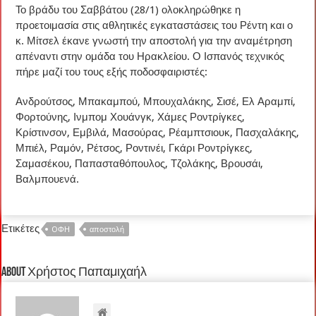
Το βράδυ του Σαββάτου (28/1) ολοκληρώθηκε η
προετοιμασία στις αθλητικές εγκαταστάσεις του Ρέντη και ο
κ. Μίτσελ έκανε γνωστή την αποστολή για την αναμέτρηση
απέναντι στην ομάδα του Ηρακλείου. Ο Ισπανός τεχνικός
πήρε μαζί του τους εξής ποδοσφαιριστές:
Ανδρούτσος, Μπακαμπού, Μπουχαλάκης, Σισέ, Ελ Αραμπί,
Φορτούνης, Ινμπομ Χουάνγκ, Χάμες Ροντρίγκες,
Κρίστινσον, Εμβιλά, Μασούρας, Ρέαμπτσιουκ, Πασχαλάκης,
Μπιέλ, Ραμόν, Ρέτσος, Ροντινέι, Γκάρι Ροντρίγκες,
Σαμασέκου, Παπασταθόπουλος, Τζολάκης, Βρουσάι,
Βαλμπουενά.
Ετικέτες
OΦΗ
αποστολή
About Χρήστος Παπαμιχαήλ