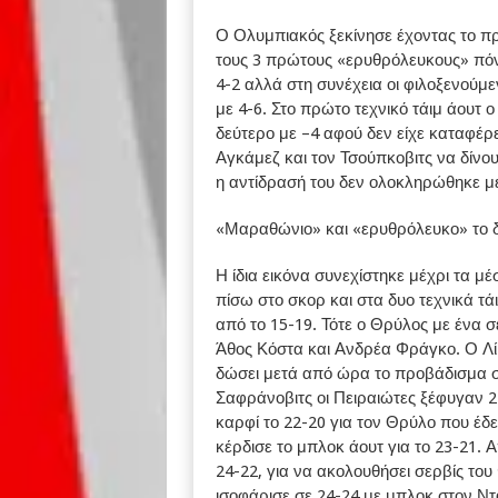
Ο Ολυμπιακός ξεκίνησε έχοντας το πρ
τους 3 πρώτους «ερυθρόλευκους» πόντ
4-2 αλλά στη συνέχεια οι φιλοξενούμ
με 4-6. Στο πρώτο τεχνικό τάιμ άουτ 
δεύτερο με –4 αφού δεν είχε καταφέρε
Αγκάμεζ και τον Τσούπκοβιτς να δίνο
η αντίδρασή του δεν ολοκληρώθηκε μ
«Μαραθώνιο» και «ερυθρόλευκο» το δ
Η ίδια εικόνα συνεχίστηκε μέχρι τα μ
πίσω στο σκορ και στα δυο τεχνικά τά
από το 15-19. Τότε ο Θρύλος με ένα σ
Άθος Κόστα και Ανδρέα Φράγκο. Ο Λ
δώσει μετά από ώρα το προβάδισμα σ
Σαφράνοβιτς οι Πειραιώτες ξέφυγαν 
καρφί το 22-20 για τον Θρύλο που έδε
κέρδισε το μπλοκ άουτ για το 23-21.
24-22, για να ακολουθήσει σερβίς τ
ισοφάρισε σε 24-24 με μπλοκ στον Ν