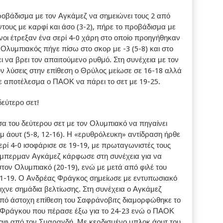
οβάδισμα με τον Αγκάμεζ να σημειώνει τους 2 από
ους με καρφί και άσο (3-2), πήρε το προβάδισμα με
ενοι έτρεξαν ένα σερί 4-0 χάρη στο οποίο προηγήθηκαν
ο Ολυμπιακός πήγε πίσω στο σκορ με -3 (5-8) και στο
ι να βρει τον απαιτούμενο ρυθμό. Στη συνέχεια με τον
υν λύσεις στην επίθεση ο Θρύλος μείωσε σε 16-18 αλλά
ε αποτέλεσμα ο ΠΑΟΚ να πάρει το σετ με 19-25.
εύτερο σετ!
έσα του δεύτερου σετ με τον Ολυμπιακό να πηγαίνει
ιμ άουτ (5-8, 12-16). Η «ερυθρόλευκη» αντίδραση ήρθε
ερί 4-0 ισοφάρισε σε 19-19, με πρωταγωνιστές τους
ίμπερμαν Αγκάμεζ κάρφωσε στη συνέχεια για να
τον Ολυμπιακό (20-19), ενώ με μετά από φιλέ του
21-19. Ο Ανδρέας Φράγκος σημείωσε με εντυπωσιακό
ιχνε σημάδια βελτίωσης. Στη συνέχεια ο Αγκάμεζ
 Από άστοχη επίθεση του Σαφράνοβιτς διαμορφώθηκε το
ου Φράγκου που πέρασε έξω για το 24-23 ενώ ο ΠΑΟΚ
ταφ από τον Σμαραγδή. Με κερδισμένο μπλοκ άουτ του