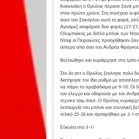
Κοκκινάκη ο Θρύλος πέρασε ξανά μπρ
στον πρώτο χρόνο. Στη συνέχεια οι φ
άουτ του Σακόγλου αυτή τη φορά, αλλ
Αγκάμεζ ισοφάρισε δυο φορές (27-27,
Ολυμπιακός με διπλό μπλοκ των Νταφ
Νταφ οι Πειραιώτες προηγήθηκαν ξανά 
ύστερα από άσο του Ανδρέα Φράγκου
Βελτιώθηκε και κυριάρχησε στο τρίτο 
Στο 3ο σετ ο Θρύλος ξεκίνησε πολύ δ
διατήρησε τον ίδιο ρυθμό με αποτέλεσ
να πάρει το προβάδισμα με 9-10. Οι
τον έλεγχο και οδηγούσε με τον Ανδρ
τεχνικό τάιμ άουτ. Ο Θρύλος κυριάρχη
λειτουργία του μπλοκ και συνολική β
τελικό 25-20 και προηγήθηκε με 2-1 σ
Εύκολα στο 3-1!