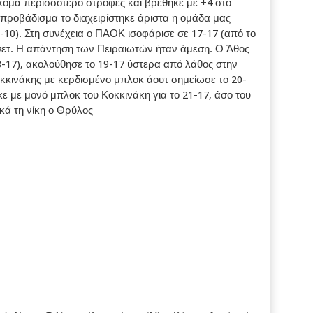
κόμα περισσότερο στροφές και βρέθηκε με +4 στο
 προβάδισμα το διαχειρίστηκε άριστα η ομάδα μας
16-10). Στη συνέχεια ο ΠΑΟΚ ισοφάρισε σε 17-17 (από το
 σετ. Η απάντηση των Πειραιωτών ήταν άμεση. Ο Άθος
-17), ακολούθησε το 19-17 ύστερα από λάθος στην
κκινάκης με κερδισμένο μπλοκ άουτ σημείωσε το 20-
ε με μονό μπλοκ του Κοκκινάκη για το 21-17, άσο του
ικά τη νίκη ο Θρύλος