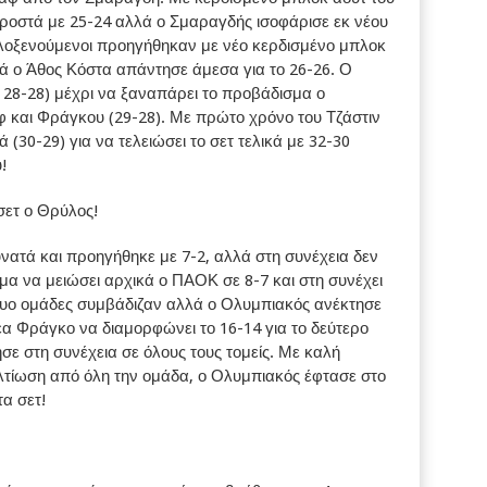
οστά με 25-24 αλλά ο Σμαραγδής ισοφάρισε εκ νέου
ιλοξενούμενοι προηγήθηκαν με νέο κερδισμένο μπλοκ
ά ο Άθος Κόστα απάντησε άμεσα για το 26-26. Ο
 28-28) μέχρι να ξαναπάρει το προβάδισμα ο
 και Φράγκου (29-28). Με πρώτο χρόνο του Τζάστιν
(30-29) για να τελειώσει το σετ τελικά με 32-30
!
σετ ο Θρύλος!
υνατά και προηγήθηκε με 7-2, αλλά στη συνέχεια δεν
μα να μειώσει αρχικά ο ΠΑΟΚ σε 8-7 και στη συνέχει
 δυο ομάδες συμβάδιζαν αλλά ο Ολυμπιακός ανέκτησε
έα Φράγκο να διαμορφώνει το 16-14 για το δεύτερο
σε στη συνέχεια σε όλους τους τομείς. Με καλή
ελτίωση από όλη την ομάδα, ο Ολυμπιακός έφτασε στο
τα σετ!