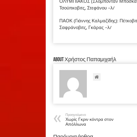
ΟΛΥΜΠΙΑΚΟΣ (Σλόμπονταν Μπόσκαν): 
Τσούπκοβιτς, Στεφάνου –λ/
ΠΑΟΚ (Γιάννης Καλμαζίδης): Πέτκοβιτ
Σαφράνοβιτς, Γκάρας –λ/
About Χρήστος Παπαμιχαήλ
Προηγούμενο
Χωρίς Γκριν κόντρα στον
Απόλλωνα